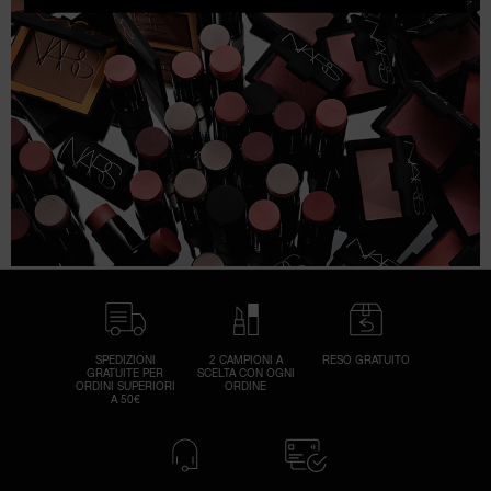
Rei
I
la
Ti
r
u
pa
un
all
rei
pa
d
SPEDIZIONI
2 CAMPIONI A
RESO GRATUITO
GRATUITE PER
SCELTA CON OGNI
ric
ORDINI SUPERIORI
ORDINE
A 50€
in
co
la 