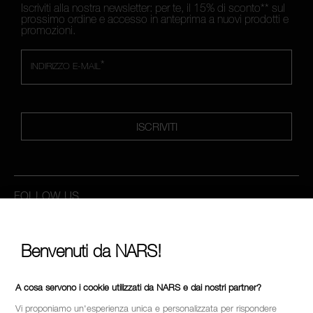
Iscriviti alla nostra newsletter: per te, il 15% di sconto** sul
prossimo ordine e accesso in anteprima a nuovi prodotti e
promozioni.
*
INDIRIZZO E-MAIL
ISCRIVITI
FOLLOW US
Benvenuti da NARS!
CHIAMACI AL NUMERO +390236014910
A cosa servono i cookie utilizzati da NARS e dai nostri partner?
Vi proponiamo un'esperienza unica e personalizzata per rispondere