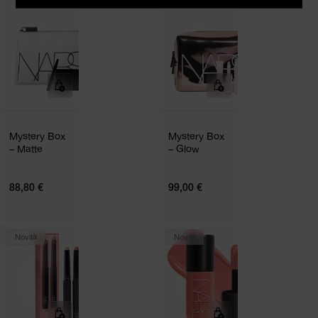
Rei
I
la
Ti
r
u
pa
un
all
Mystery Box
Mystery Box
– Matte
– Glow
rei
88,80 €
99,00 €
pa
d
Novità
Novità
ric
in
co
la 