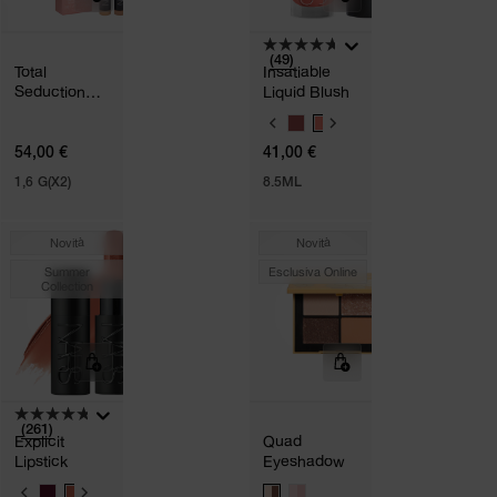
(49)
Total
Insatiable
Seduction
Liquid Blush
Eyeshadow
V
Stick Duo
A
54,00 €
41,00 €
R
I
1,6 G(X2)
8.5ML
A
N
T
I
Novità
Novità
Summer
Esclusiva Online
Collection
(261)
Explicit
Quad
Lipstick
Eyeshadow
V
V