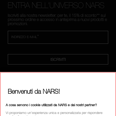
ENTRA NELL'UNIVERSO NARS
Iscriviti alla nostra newsletter: per te, il 15% di sconto** sul
prossimo ordine e accesso in anteprima a nuovi prodotti e
promozioni.
*
INDIRIZZO E-MAIL
ISCRIVITI
FOLLOW US
Benvenuti da NARS!
A cosa servono i cookie utilizzati da NARS e dai nostri partner?
Vi proponiamo un'esperienza unica e personalizzata per rispondere
CHIAMACI AL NUMERO +390236014910