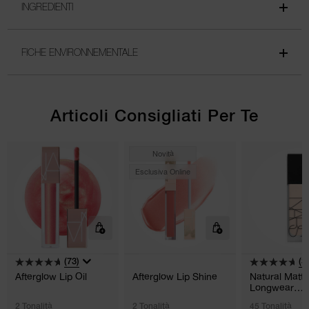
INGREDIENTI
FICHE ENVIRONNEMENTALE
Articoli Consigliati Per Te
Novità
Esclusiva Online
(73)
(3
Afterglow Lip Oil
Afterglow Lip Shine
Natural Matte
Longwear
Foundation
2 Tonalità
2 Tonalità
45 Tonalità