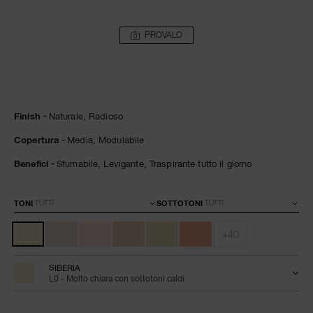
PROVALO
Dettagli
/it/light-
Articolo
Finish
Naturale,
Radioso
reflecting-
n.
advanced-
0194251070346
Copertura
Media,
Modulabile
skincare-
foundation/0194251070346.html
Benefici
Sfumabile,
Levigante,
Traspirante tutto il giorno
Varianti
TONI
SOTTOTONI
+40
SIBERIA
L0 - Molto chiara con sottotoni caldi
Aggiungi
Azioni
Promozioni