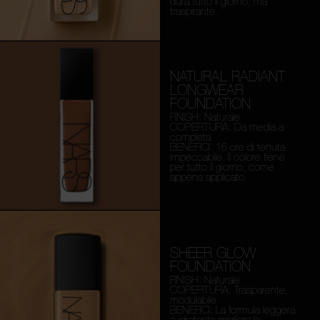
dura tutto il giorno, ma
traspirante.
NATURAL RADIANT
LONGWEAR
FOUNDATION
FINISH: Naturale
COPERTURA: Da media a
completa
BENEFICI: 16 ore di tenuta
impeccabile. Il colore tiene
per tutto il giorno, come
appena applicato.
SHEER GLOW
FOUNDATION
FINISH: Naturale
COPERTURA: Trasparente,
modulabile
BENEFICI: La formula leggera
e idratante migliora la