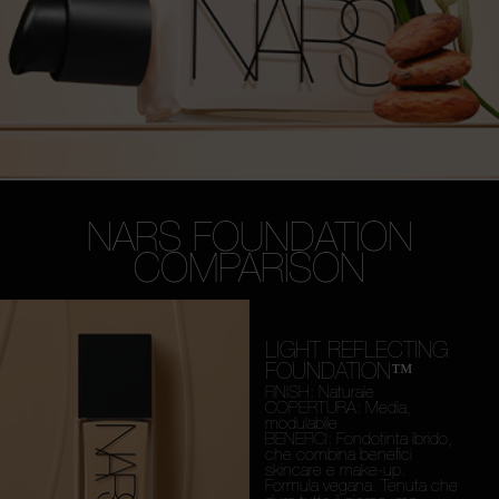
NARS FOUNDATION
COMPARISON
LIGHT REFLECTING
FOUNDATION™
FINISH: Naturale
COPERTURA: Media,
modulabile
BENEFICI: Fondotinta ibrido,
che combina benefici
skincare e make-up.
Formula vegana. Tenuta che