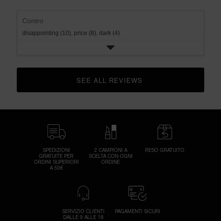
Contro
disappointing (10),
price (8),
dark (4)
SEE ALL REVIEWS 
CLICK TO GO TO ALL REVIEWS
SPEDIZIONI
2 CAMPIONI A
RESO GRATUITO
GRATUITE PER
SCELTA CON OGNI
ORDINI SUPERIORI
ORDINE
A 50€
SERVIZIO CLIENTI
PAGAMENTI SICURI
DALLE 9 ALLE 18