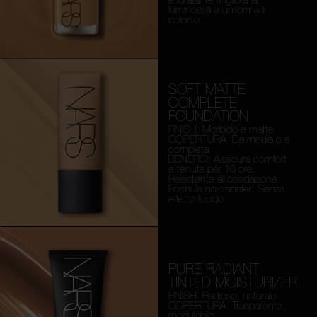
luminosità e uniforma il
colorito.
SOFT MATTE
COMPLETE
FOUNDATION
FINISH: Morbido e matte
COPERTURA: Da media o a
completa
BENEFICI: Assicura comfort
e tenuta per 16 ore.
Resistente all'ossidazione.
Formula no-transfer. Senza
effetto lucido.
PURE RADIANT
TINTED MOISTURIZER
FINISH: Radioso, naturale
COPERTURA: Trasparente,
modulabile