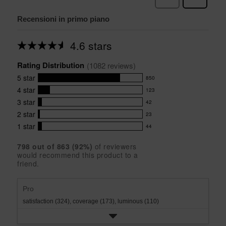
Recensioni in primo piano
4.6 stars
Average
rating
Rating Distribution
for
(
1082
 reviews)
this
5
star
850
product:
850
4.6
4
star
123
reviews
123
out
with
3
star
42
reviews
of
42
5
5
with
2
star
23
reviews
23
stars
star
4
with
1
star
44
reviews
44
rating.
star
3
with
reviews
rating.
star
798
 out of 
863
 (
92
%)
of reviewers
2
with
would recommend this product to a
rating.
star
1
friend.
rating.
star
rating.
Pro
satisfaction (324),
coverage (173),
luminous (110)