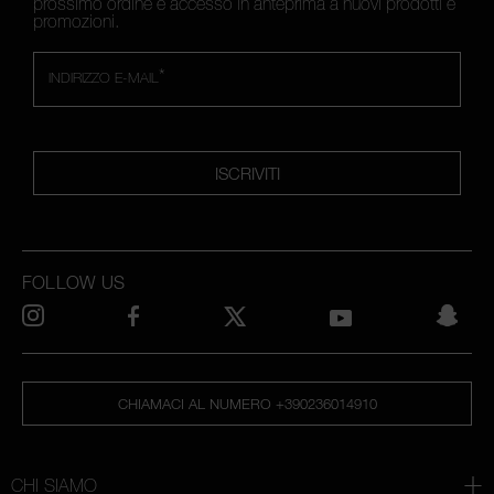
prossimo ordine e accesso in anteprima a nuovi prodotti e
promozioni.
*
INDIRIZZO E-MAIL
ISCRIVITI
FOLLOW US
CHIAMACI AL NUMERO +390236014910
CHI SIAMO