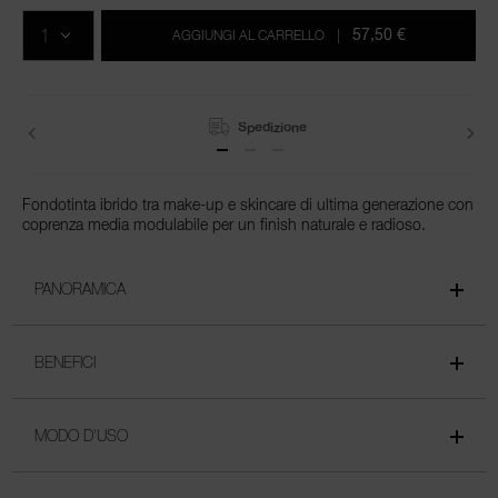
al
prodotto
QTÀ.
carrello
57,50 €
AGGIUNGI AL CARRELLO
|
Spedizione
Fondotinta ibrido tra make-up e skincare di ultima generazione con
coprenza media modulabile per un finish naturale e radioso.
PANORAMICA
BENEFICI
MODO D'USO