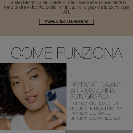
Il nostro Matchmaker Shade Finder ti svela
istantaneamente la
tonalità di fondotinta ideale
per la tua pelle, grazie alla tecnologia
AR.
TROVA IL TUO ABBINAMENTO
COME FUNZIONA
1
PREPARATI DAVANTI
ALLA MACCHINA
FOTOGRAFICA
Per ottenere risultati più
accurati,
è preferibile non
truccarsi e
utilizzare
un’illuminazione naturale.