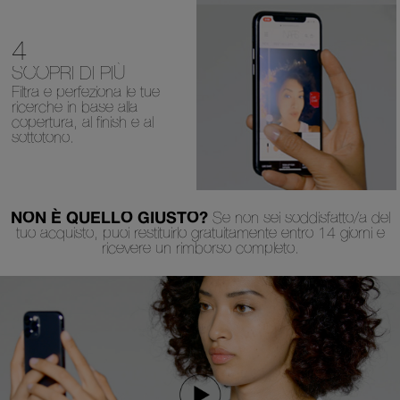
4
SCOPRI DI PIÙ
Filtra e perfeziona le tue
ricerche
in base alla
copertura, al finish
e al
sottotono.
NON È QUELLO GIUSTO?
Se non sei soddisfatto/a del
tuo acquisto, puoi restituirlo gratuitamente entro 14 giorni e
ricevere un rimborso completo.