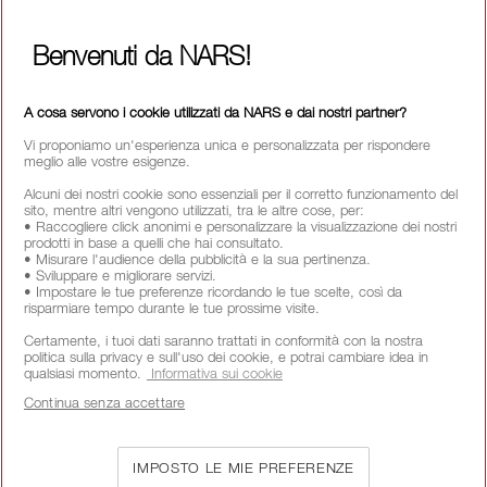
Benvenuti da NARS!
CHIAMACI AL NUMERO +390236014910
A cosa servono i cookie utilizzati da NARS e dai nostri partner?
Vi proponiamo un'esperienza unica e personalizzata per rispondere
meglio alle vostre esigenze.
CHI SIAMO
Alcuni dei nostri cookie sono essenziali per il corretto funzionamento del
sito, mentre altri vengono utilizzati, tra le altre cose, per:
MY NARS
• Raccogliere click anonimi e personalizzare la visualizzazione dei nostri
prodotti in base a quelli che hai consultato.
HELP & FAQ
• Misurare l'audience della pubblicità e la sua pertinenza.
• Sviluppare e migliorare servizi.
• Impostare le tue preferenze ricordando le tue scelte, così da
COME ACQUISTARE
risparmiare tempo durante le tue prossime visite.
Certamente, i tuoi dati saranno trattati in conformità con la nostra
politica sulla privacy e sull'uso dei cookie, e potrai cambiare idea in
SELEZIONA PAESE / REGIONE
qualsiasi momento.
Informativa sui cookie
Continua senza accettare
IMPOSTO LE MIE PREFERENZE