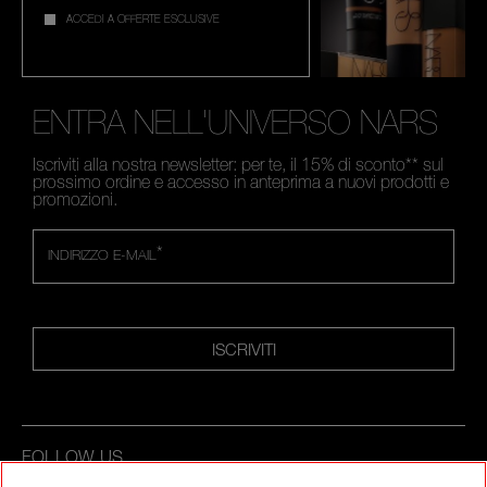
ACCEDI A OFFERTE ESCLUSIVE
ENTRA NELL'UNIVERSO NARS
Iscriviti alla nostra newsletter: per te, il 15% di sconto** sul
prossimo ordine e accesso in anteprima a nuovi prodotti e
promozioni.
*
INDIRIZZO E-MAIL
ISCRIVITI
FOLLOW US