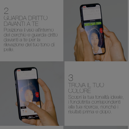
2
GUARDA DRITTO
DAVANTI A TE
Posiziona il viso all’interno
del cerchio e guarda dritto
davanti a te
per la
rilevazione del tuo tono di
pelle.
3
TROVA IL TUO
COLORE
Scopri la tua tonalità ideale,
i fondotinta corrispondenti
alla tua ricerca,
nonché i
risultati prima e dopo.