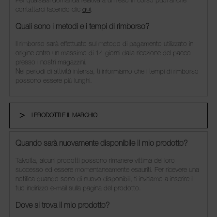
Per qualsiasi domanda relativa a un reso in corso puoi anche
contattarci facendo clic
qui
.
Quali sono i metodi e i tempi di rimborso?
Il rimborso sarà effettuato sul metodo di pagamento utilizzato in
origine entro un massimo di 14 giorni dalla ricezione del pacco
presso i nostri magazzini.
Nei periodi di attività intensa, ti informiamo che i tempi di rimborso
possono essere più lunghi.
I PRODOTTI E IL MARCHIO
Quando sarà nuovamente disponibile il mio prodotto?
Talvolta, alcuni prodotti possono rimanere vittima del loro
successo ed essere momentaneamente esauriti. Per ricevere una
notifica quando sono di nuovo disponibili, ti invitiamo a inserire il
tuo indirizzo e-mail sulla pagina del prodotto.
Dove si trova il mio prodotto?