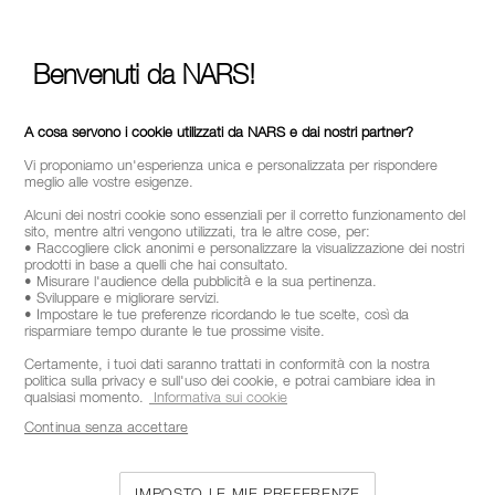
FOLLOW US
Benvenuti da NARS!
A cosa servono i cookie utilizzati da NARS e dai nostri partner?
CHIAMACI AL NUMERO +390236014910
Vi proponiamo un'esperienza unica e personalizzata per rispondere
meglio alle vostre esigenze.
Alcuni dei nostri cookie sono essenziali per il corretto funzionamento del
CHI SIAMO
sito, mentre altri vengono utilizzati, tra le altre cose, per:
• Raccogliere click anonimi e personalizzare la visualizzazione dei nostri
prodotti in base a quelli che hai consultato.
MY NARS
• Misurare l'audience della pubblicità e la sua pertinenza.
• Sviluppare e migliorare servizi.
HELP & FAQ
• Impostare le tue preferenze ricordando le tue scelte, così da
risparmiare tempo durante le tue prossime visite.
COME ACQUISTARE
Certamente, i tuoi dati saranno trattati in conformità con la nostra
politica sulla privacy e sull'uso dei cookie, e potrai cambiare idea in
qualsiasi momento.
Informativa sui cookie
SELEZIONA PAESE / REGIONE
Continua senza accettare
IMPOSTO LE MIE PREFERENZE