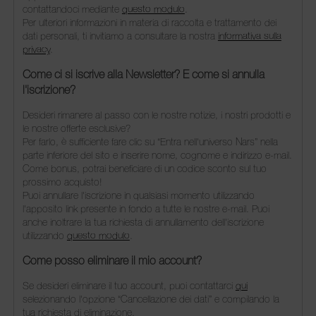
contattandoci mediante
questo modulo
.
Per ulteriori informazioni in materia di raccolta e trattamento dei
dati personali, ti invitiamo a consultare la nostra
informativa sulla
privacy
.
Come ci si iscrive alla Newsletter? E come si annulla
l'iscrizione?
Desideri rimanere al passo con le nostre notizie, i nostri prodotti e
le nostre offerte esclusive?
Per farlo, è sufficiente fare clic su “Entra nell'universo Nars” nella
parte inferiore del sito e inserire nome, cognome e indirizzo e-mail.
Come bonus, potrai beneficiare di un codice sconto sul tuo
prossimo acquisto!
Puoi annullare l'iscrizione in qualsiasi momento utilizzando
l'apposito link presente in fondo a tutte le nostre e-mail. Puoi
anche inoltrare la tua richiesta di annullamento dell'iscrizione
utilizzando
questo modulo
.
Come posso eliminare il mio account?
Se desideri eliminare il tuo account, puoi contattarci
qui
selezionando l'opzione “Cancellazione dei dati” e compilando la
tua richiesta di eliminazione.