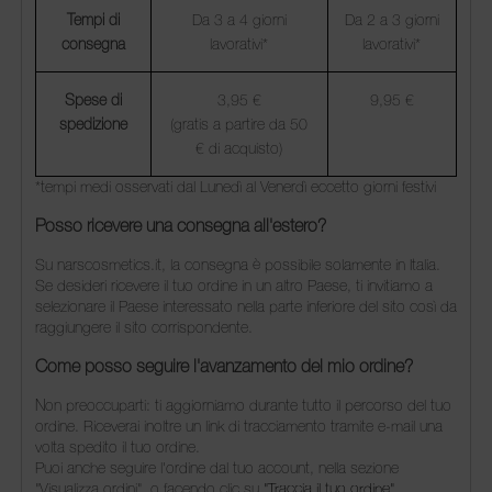
Tempi di
Da 3 a 4 giorni
Da 2 a 3 giorni
consegna
lavorativi*
lavorativi*
Spese di
3,95 €
9,95 €
spedizione
(gratis a partire da 50
€ di acquisto)
*tempi medi osservati dal Lunedì al Venerdì eccetto giorni festivi
Posso ricevere una consegna all'estero?
Su narscosmetics.it, la consegna è possibile solamente in Italia.
Se desideri ricevere il tuo ordine in un altro Paese, ti invitiamo a
selezionare il Paese interessato nella parte inferiore del sito così da
raggiungere il sito corrispondente.
Come posso seguire l'avanzamento del mio ordine?
Non preoccuparti: ti aggiorniamo durante tutto il percorso del tuo
ordine. Riceverai inoltre un link di tracciamento tramite e-mail una
volta spedito il tuo ordine.
Puoi anche seguire l'ordine dal tuo account, nella sezione
"Visualizza ordini", o facendo clic su
"Traccia il tuo ordine"
.