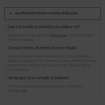
GLI STRUMENTI ONLINE E I CONSIGLI DI BELLEZZA
Qual è la tonalità di fondotinta più adatta a me?
Scopri la tua tonalità ideale con
Matchmaker
, il nostro strumento
di realtà aumentata.
Conosci il nostro strumento di prova virtuale?
Un'ampia scelta di tonalità a portata di clic. Scopri le tonalità più
adatte a te grazie al nostro strumento di prova interattivo facendo
clic su PROVA VIRTUALE per i prodotti delle categorie labbra,
occhi e guance..
Hai bisogno di un consiglio di bellezza?
Per un consiglio di bellezza personalizzato, ti invitiamo a
contattarci
qui
.