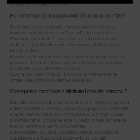
accedere o di creare un account.
Ho dimenticato la mia password, che cosa posso fare?
Niente paura, puoi reimpostare la tua password in qualsiasi
momento visitando la sezione “Account” e facendo clic su
Rei
“Password dimenticata?”. Non dovrai fare altro che inserire
I
la
Ti
l'indirizzo e-mail utilizzato durante la creazione del tuo account e
r
fare clic su INVIA.
u
pa
un
Riceverai un'e-mail contenente un link per la reimpostazione della
all
password. Fai clic su questo link per creare una nuova password
e accedere nuovamente al tuo account.
rei
Qualora non l'avessi ricevuto, ti invitiamo a controllare le tue
cartelle della posta indesiderata e della spam.
pa
Come posso modificare o eliminare i miei dati personali?
d
Nars attribuisce grande importanza al rispetto della tua vita privata
e delle tue scelte in materia di privacy. Ci impegniamo a instaurare
ric
rapporti solidi e duraturi con i nostri clienti, fondati sulla fiducia e
in
sulla trasparenza. Conformemente a questa filosofia, la tutela dei
co
tuoi dati personali è per noi fondamentale.
la 
Puoi esercitare i tuoi diritti di accesso, rettifica, cancellazione,
opposizione e limitazione del trattamento dei tuoi dati