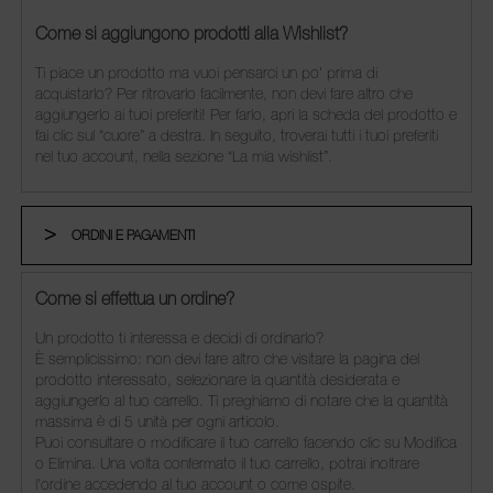
Come si aggiungono prodotti alla Wishlist?
Ti piace un prodotto ma vuoi pensarci un po' prima di
acquistarlo? Per ritrovarlo facilmente, non devi fare altro che
aggiungerlo ai tuoi preferiti! Per farlo, apri la scheda del prodotto e
fai clic sul “cuore” a destra. In seguito, troverai tutti i tuoi preferiti
nel tuo account, nella sezione “La mia wishlist”.
ORDINI E PAGAMENTI
Come si effettua un ordine?
Un prodotto ti interessa e decidi di ordinarlo?
È semplicissimo: non devi fare altro che visitare la pagina del
prodotto interessato, selezionare la quantità desiderata e
aggiungerlo al tuo carrello. Ti preghiamo di notare che la quantità
massima è di 5 unità per ogni articolo.
Puoi consultare o modificare il tuo carrello facendo clic su Modifica
o Elimina. Una volta confermato il tuo carrello, potrai inoltrare
l'ordine accedendo al tuo account o come ospite.