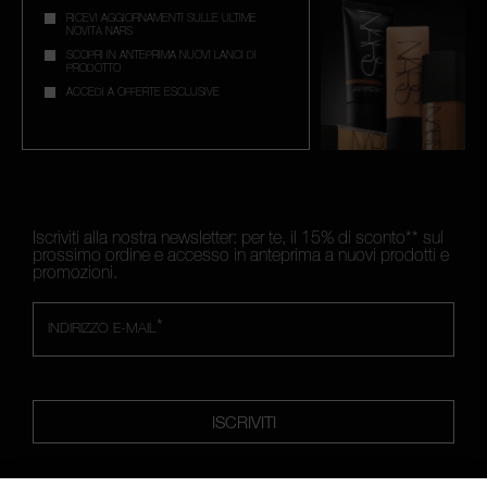
RICEVI AGGIORNAMENTI SULLE ULTIME
NOVITÀ NARS
SCOPRI IN ANTEPRIMA NUOVI LANCI DI
PRODOTTO
ACCEDI A OFFERTE ESCLUSIVE
ENTRA NELL'UNIVERSO NARS
Iscriviti alla nostra newsletter: per te, il 15% di sconto** sul
prossimo ordine e accesso in anteprima a nuovi prodotti e
promozioni.
*
INDIRIZZO E-MAIL
ISCRIVITI