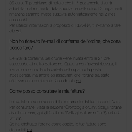
35 euro. Ti preghiamo di notare che il 1° pagamento ti verrà
addebitato al momento della spedizione dell'ordine. I 2 pagamenti
rimanenti saranno invece suddivisi automaticamente nei 2 mesi
successivi.
Per ulteriori informazioni a proposito di KLARNA, ti invitiamo a fare
clic
qui
.
Non ho ricevuto l'e-mail di conferma dell'ordine, che cosa
posso fare?
L'e-mail di conferma dell'ordine viene inviata entro le 24 ore
successive all'inoltro dell'ordine. Qualora non l'avessi ricevuta, ti
invitiamo a controllare la cartella dello spam e la posta
indesiderata, ma anche ad assicurarti che l'ordine sia stato
effettivamente confermato facendo clic
qui
.
Come posso consultare la mia fattura?
Le tue fatture sono accessibili direttamente dal tuo account Nars.
Per consultarle, visita la sezione “Cronologia ordini”. Scegli l'ordine
che ti interessa, quindi fai clic su “Dettagli dell'ordine” e “Scarica la
fattura”.
Se hai effettuato l'ordine come ospite, le tue fatture sono
disponibili
qui
.