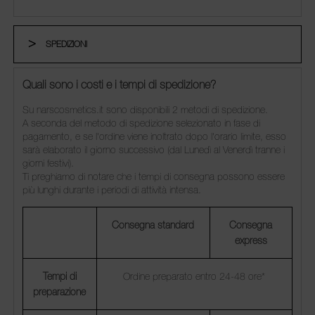
SPEDIZIONI
Quali sono i costi e i tempi di spedizione?
Su narscosmetics.it sono disponibili 2 metodi di spedizione.
A seconda del metodo di spedizione selezionato in fase di
pagamento, e se l'ordine viene inoltrato dopo l'orario limite, esso
sarà elaborato il giorno successivo (dal Lunedì al Venerdì tranne i
giorni festivi).
Ti preghiamo di notare che i tempi di consegna possono essere
più lunghi durante i periodi di attività intensa.
Consegna standard
Consegna
express
Tempi di
Ordine preparato entro 24-48 ore*
preparazione