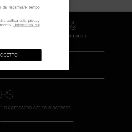
sì da risparmiare tempo
ra politica sulla privacy
omento.
Informativa sui
LIENTI DALLE 9
PAGAMENTI SICURI
LE 18
ACCETTO
ARS
nto** sul prossimo ordine e accesso