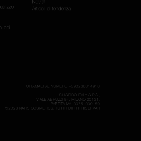
Novità
utilizzo
Articoli di tendenza
i dei
CHIAMACI AL NUMERO +390236014910
SHISEIDO ITALY S.P.A.,
VIALE ABRUZZI 94, MILANO 20131,
PARTITA IVA: 00751000159
©
2026
NARS COSMETICS.
TUTTI I DIRITTI RISERVATI