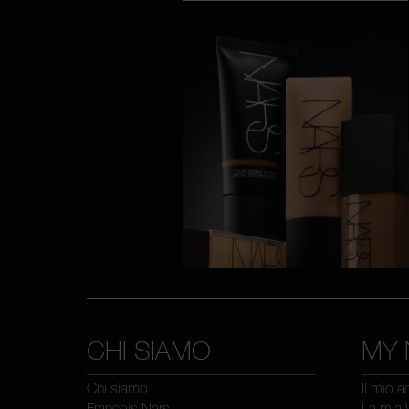
CHI SIAMO
MY 
Chi siamo
Il mio 
François Nars
La mia 