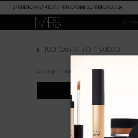
Vai direttamente a
RICEVI IN REGALO LIGHT REFLECTING™ HYDRATING PRIM
SPEDIZIONI GRATUITE PER ORDINI SUPERIORI A 50€
LIGHT REFLECTIN
Contenuto principale
OFFERTE
BESTSEL
Vai alla fase di spedizione
NARS
Cerca
IL TUO CARRELLO È VUOTO
Menu
Il tuo carrello
Home
Aggiunga prodotti per andare al checkout.
Account
Piè di pagina
INIZIA AD ACQUISTARE
Modulo di contatto
↑ ↓ – Use the arrow keys to navigate between the items.