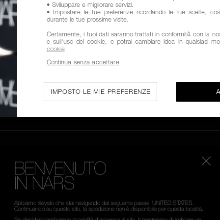
• Sviluppare e migliorare servizi.
• Impostare le tue preferenze ricordando le tue scelte, co
durante le tue prossime visite.
Certamente, i tuoi dati saranno trattati in conformità con la nost
e sull'uso dei cookie, e potrai cambiare idea in qualsiasi m
cookie
 SCELTA CON
RESO GRATUITO
SERVIZIO C
Continua senza accettare
RDINE
AL
IMPOSTO LE MIE PREFERENZE
ENTRA NELL'UNIVERSO N
BENVENUTO
IN NARS
Iscriviti alla nostra newsletter: per te, il 15% di sco
in anteprima a nuovi prodotti e promozioni.
Abbiamo rilevato che stai navigando dal seguente paese: UNITED.STATES.
Continuando su questo sito, la spedizione non è disponibile per questa località.
*
INDIRIZZO E-MAIL
Se desideri cambiare le modalità d’accesso al sito, ti preghiamo di indicare un