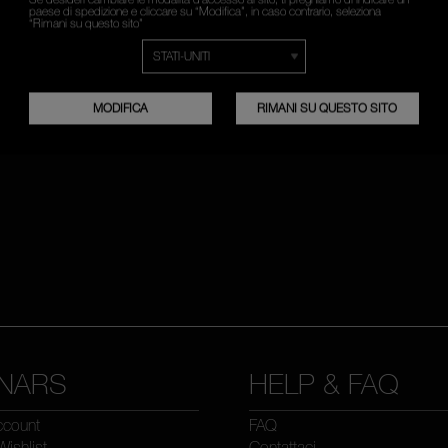
paese di spedizione e cliccare su “Modifica”, in caso contrario, seleziona
“Rimani su questo sito”
ISCRIVITI
MODIFICA
RIMANI SU QUESTO SITO
NARS
HELP & FAQ
account
FAQ
Wishlist
Contattaci