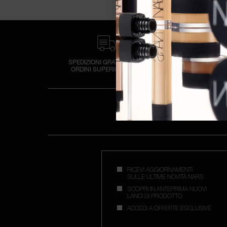
SPEDIZIONI GRATUITE PER
2 CAMPIONI A
ORDINI SUPERIORI A 50€
OGNI O
RICEVI AGGIORNAMENTI
SULLE ULTIME NOVITÀ NARS
SCOPRI IN ANTEPRIMA NUOVI
LANCI DI PRODOTTO
ACCEDI A OFFERTE ESCLUSIVE