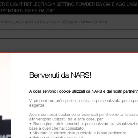
ER E LIGHT REFLECTING™ SETTING POWDER DA 69€ E AGGIUNGI 
G™ MOISTURIZER DA 79€*.
GUANCE
LABBRA
OCCHI
FIND YOUR SHADE
NARS PRO
ACCESSORI
Benvenuti da NARS!
A cosa servono i cookie utilizzati da NARS e dai nostri partner?
Vi proponiamo un'esperienza unica e personalizzata per rispo
esigenze.
Alcuni dei nostri cookie sono essenziali per il corretto funzio
altri vengono utilizzati, tra le altre cose, per:
• Raccogliere click anonimi e personalizzare la visualizzazion
base a quelli che hai consultato.
• Misurare l'audience della pubblicità e la sua pertinenza.
• Sviluppare e migliorare servizi.