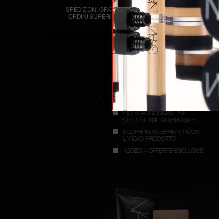
SPEDIZIONI GRATUITE PER
2 CAMPIONI A
ORDINI SUPERIORI A 50€
OGNI O
RICEVI AGGIORNAMENTI
SULLE ULTIME NOVITÀ NARS
SCOPRI IN ANTEPRIMA NUOVI
LANCI DI PRODOTTO
ACCEDI A OFFERTE ESCLUSIVE