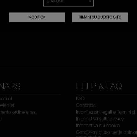
MODIFICA
RIMANI SU QUESTO SITO
NARS
HELP & FAQ
account
FAQ
Wishlist
Contattaci
mento ordine e resi
Informazioni legali e Termini di 
o
Informativa sulla privacy
Informativa sui cookie
Condizioni d’uso per le opinion