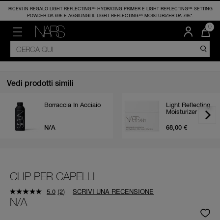
RICEVI IN REGALO LIGHT REFLECTING™ HYDRATING PRIMER E LIGHT REFLECTING™ SETTING
POWDER DA 69€ E AGGIUNGI IL LIGHT REFLECTING™ MOISTURIZER DA 79€*.
OFFERTE
BESTSELLERS
NEW & TRENDING
VISO
GUANCE
LABBRA
OCCHI
FIND YOUR SHADE
NARS PRO
ACCESSORI
LA
0
QUA
DI
MENÙ"
CERCA
NARS
LAST CHANCE -30%
BEST SELLER
NUOVI ARRIVI
FONDOTINTA
BLUSH
ROSSETTI
OMBRETTI E PALETTE
MATCHMAKER
NARS PRO DOMANDE FREQUENTI
PENNELLI E ACCESSORI
ARTI
CATALOGO
NEL
CAR
AMM
KIT MAKE-UP FINO AL -20%
ORGASM COLLECTION
FORMATO VIAGGIO
CORRETTORI
BRONZER
GLOSS
MASCARA
NARS VIRTUAL FAVORITES
NARS NECESSITIES
A
TUTTE-LE-OFFERTE
AFTERGLOW COLLECTION
LIVE TUTORIALS
CIPRIE
ILLUMINANTI
ROSSETTI LIQUIDI
EYELINER
Vedi prodotti simili
LIGHT REFLECTING COLLECTION
PRIMER
BALSAMO LABBRA
SOPRACCIGLIA
Borraccia In Acciaio
Light Reflecting
Moisturizer
TRATTAMENTI
MATITE LABBRA
C
N/A
68,00 €
A
RE
CLIP PER CAPELLI
5.0
(2)
SCRIVI UNA RECENSIONE
Leggi
N/A
2
recensioni.
Stesso