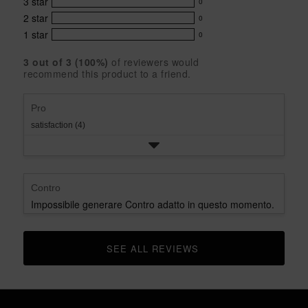
with
3
star
0
reviews
of
0
5
5
with
2
star
0
reviews
0
stars
star
4
with
1
star
0
reviews
0
rating.
star
3
with
reviews
rating.
star
3
 out of 
3
 (
100
%)
of reviewers would
2
with
recommend this product to a friend.
rating.
star
1
rating.
star
rating.
Pro
satisfaction (4)
Contro
Impossibile generare Contro adatto in questo momento.
SEE ALL REVIEWS 
CLICK TO GO TO ALL REVIEWS