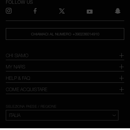
FOLLOW US
CHIAMACI AL NUMERO +390236014910
CHI SIAMO
MY NARS
HELP & FAQ
COME ACQUISTARE
SELEZIONA PAESE / REGIONE