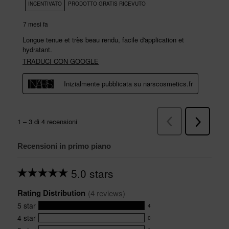
Recensioni in primo piano
5.0 stars
Average
rating
Rating Distribution
for
(
4
 reviews)
this
5
star
4
product:
4
5.0
4
star
0
reviews
0
out