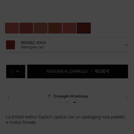
Dettagli
/it/explicit-
Articolo
lipstick/0194251151366.html
n.
Varianti
0194251151366
RENDEZ-VOUS
Mahogany red
Aggiungi
Azioni
Promozioni
al
prodotto
QTÀ.
carrello
42,00 €
AGGIUNGI AL CARRELLO
|
Consiglio di bellezza
La limited-edition Explicit Lipstick con un packaging rosa pastello
e motivo floreale.