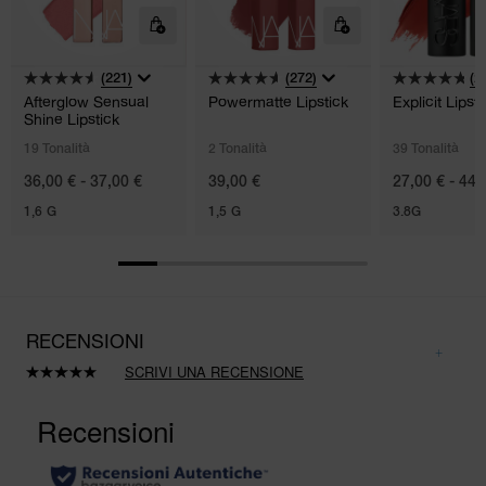
(221)
(272)
(2
Afterglow Sensual
Powermatte Lipstick
Explicit Lipsti
Shine Lipstick
19 Tonalità
2 Tonalità
39 Tonalità
36,00 € - 37,00 €
39,00 €
27,00 € - 44,
1,6 G
1,5 G
3.8G
RECENSIONI
SCRIVI UNA RECENSIONE
Leggi
4
recensioni.
Stesso
link
alla
pagina.