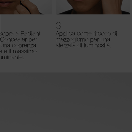
3
sopra a Radiant
Applica come ritocco di
Concealer per
mezzogiorno per una
e una coprenza
sferzata di luminosità.
e e il massimo
lluminante.