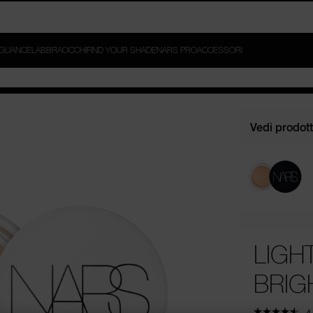
ER E LIGHT REFLECTING™ SETTING POWDER DA 69€ E AGGIUNGI 
G™ MOISTURIZER DA 79€*.
GUANCE
LABBRA
OCCHI
FIND YOUR SHADE
NARS PRO
ACCESSORI
Vedi prodotti
LIGH
BRIG
4