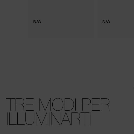
N/A
N/A
TRE MODI PER
ILLUMINARTI