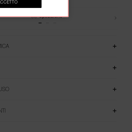
ACCETTO
Resi
ICA
USO
NTI