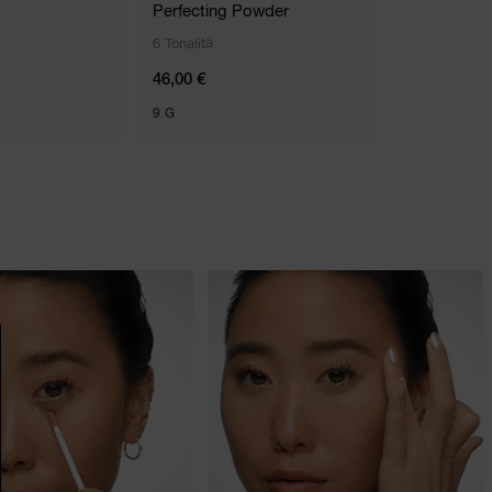
Perfecting Powder
Powder
6 Tonalità
10 Tonalità
46,00 €
33,00 € - 48
9 G
6G