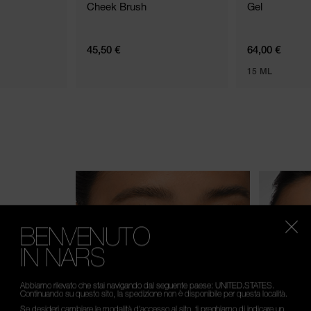
Cheek Brush
Gel
45,50 €
64,00 €
15 ML
BENVENUTO
IN NARS
Abbiamo rilevato che stai navigando dal seguente paese: UNITED.STATES.
Continuando su questo sito, la spedizione non è disponibile per questa località.
Se desideri cambiare le modalità d’accesso al sito, ti preghiamo di indicare un