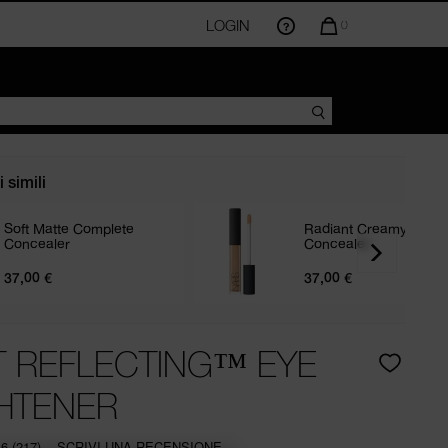
IL
LOGIN
LA
0
QUANTITÀ
DI
ARTICOLI
NEL
CARRELLO
AMMONTA
A
 simili
Soft Matte Complete
Radiant Creamy
Concealer
Concealer
37,00 €
37,00 €
R
T REFLECTING™ EYE
HTENER
.6
(217)
SCRIVI UNA RECENSIONE