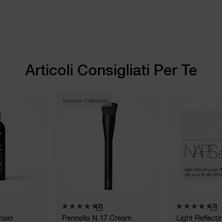
Articoli Consigliati Per Te
Summer Collection
(2)
(3)
iaio
Pennello N.17 Cream
Light Reflect