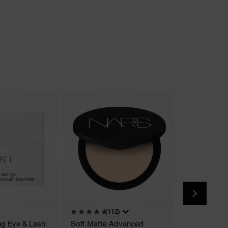
(112)
(
ing Eye & Lash
Soft Matte Advanced
Light Refle