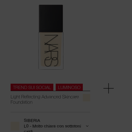
TREND SUI SOCIAL
LUMINOSO
Light Reflecting Advanced Skincare
Foundation
SIBERIA
L0 - Molto chiara con sottotoni
caldi