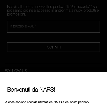
Iscriviti alla nostra newsletter: per te, il 15% di sconto** sul
prossimo ordine e accesso in anteprima a nuovi prodotti e
promozioni.
*
INDIRIZZO E-MAIL
ISCRIVITI
FOLLOW US
Benvenuti da NARS!
CHIAMACI AL NUMERO +390236014910
A cosa servono i cookie utilizzati da NARS e dai nostri partner?