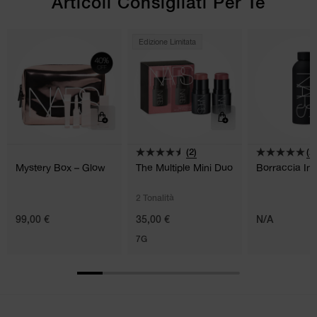
Articoli Consigliati Per Te
Edizione Limitata
(2)
(2)
Mystery Box – Glow
The Multiple Mini Duo
Borraccia In 
2 Tonalità
99,00 €
35,00 €
N/A
7G