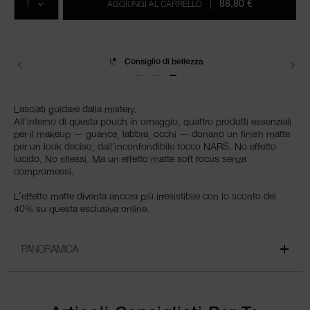
88,80 €
AGGIUNGI AL CARRELLO
|
Consiglio di bellezza
Lasciati guidare dalla mistery.
All’interno di questa pouch in omaggio, quattro prodotti essenziali
per il makeup — guance, labbra, occhi — donano un finish matte
per un look deciso, dall’inconfondibile tocco NARS. No effetto
lucido. No riflessi. Ma un effetto matte soft focus senza
compromessi.
L’effetto matte diventa ancora più irresistibile con lo sconto del
40% su questa esclusiva online.
PANORAMICA