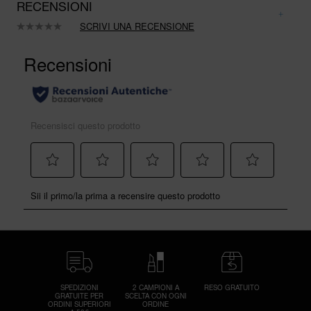
RECENSIONI
SCRIVI UNA RECENSIONE
Nessuna
valutazione.
Stesso
link
alla
pagina.
SPEDIZIONI
2 CAMPIONI A
RESO GRATUITO
GRATUITE PER
SCELTA CON OGNI
ORDINI SUPERIORI
ORDINE