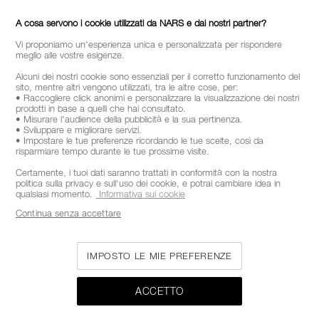
A cosa servono i cookie utilizzati da NARS e dai nostri partner?
Vi proponiamo un'esperienza unica e personalizzata per rispondere
meglio alle vostre esigenze.
Alcuni dei nostri cookie sono essenziali per il corretto funzionamento del
sito, mentre altri vengono utilizzati, tra le altre cose, per:
• Raccogliere click anonimi e personalizzare la visualizzazione dei nostri
prodotti in base a quelli che hai consultato.
• Misurare l'audience della pubblicità e la sua pertinenza.
• Sviluppare e migliorare servizi.
• Impostare le tue preferenze ricordando le tue scelte, così da
risparmiare tempo durante le tue prossime visite.
Certamente, i tuoi dati saranno trattati in conformità con la nostra
politica sulla privacy e sull'uso dei cookie, e potrai cambiare idea in
qualsiasi momento.
Informativa sui cookie
Continua senza accettare
IMPOSTO LE MIE PREFERENZE
ACCETTO