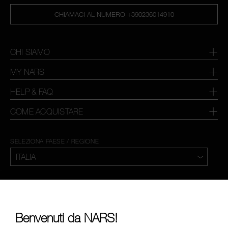
CHIAMACI AL NUMERO +390236014910
CHI SIAMO
MY NARS
HELP & FAQ
COME ACQUISTARE
SELEZIONA PAESE / REGIONE
Benvenuti da NARS!