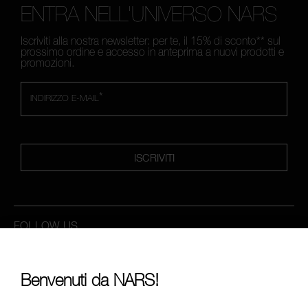
ENTRA NELL'UNIVERSO NARS
Iscriviti alla nostra newsletter: per te, il 15% di sconto** sul
prossimo ordine e accesso in anteprima a nuovi prodotti e
promozioni.
*
INDIRIZZO E-MAIL
ISCRIVITI
FOLLOW US
Benvenuti da NARS!
CHIAMACI AL NUMERO +390236014910