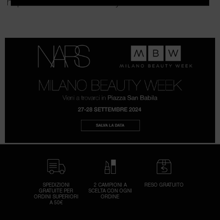
https://www.milanobeautyweek.it/it/
Rei
I
la
Ti
r
u
pa
un
all
rei
pa
d
ric
in
SPEDIZIONI
2 CAMPIONI A
RESO GRATUITO
GRATUITE PER
SCELTA CON OGNI
co
ORDINI SUPERIORI
ORDINE
A 50€
la 