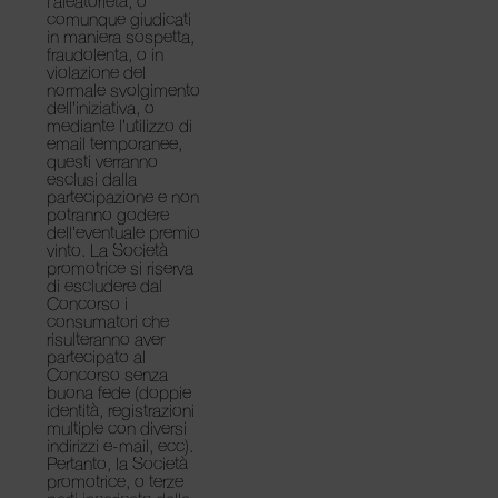
l’aleatorietà, o
comunque giudicati
in maniera sospetta,
fraudolenta, o in
violazione del
normale svolgimento
dell’iniziativa, o
mediante l’utilizzo di
email temporanee,
questi verranno
esclusi dalla
partecipazione e non
potranno godere
dell’eventuale premio
vinto. La Società
promotrice si riserva
di escludere dal
Concorso i
consumatori che
risulteranno aver
partecipato al
Concorso senza
buona fede (doppie
identità, registrazioni
multiple con diversi
indirizzi e-mail, ecc).
Pertanto, la Società
promotrice, o terze