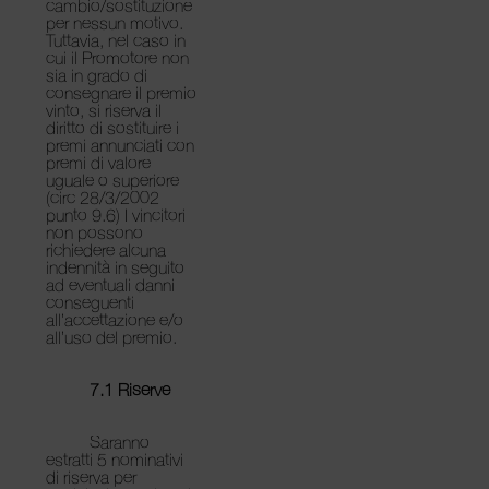
cambio/sostituzione
per nessun motivo.
Tuttavia, nel caso in
cui il Promotore non
sia in grado di
consegnare il premio
vinto, si riserva il
diritto di sostituire i
premi annunciati con
premi di valore
uguale o superiore
(circ 28/3/2002
punto 9.6) I vincitori
non possono
richiedere alcuna
indennità in seguito
ad eventuali danni
conseguenti
all’accettazione e/o
all’uso del premio.
7.1 Riserve
Saranno
estratti 5 nominativi
di riserva per