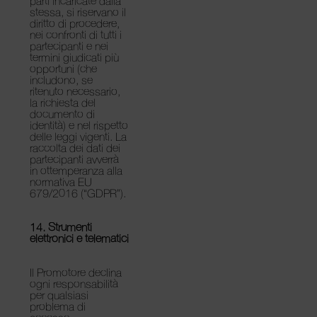
parti incaricate dalla
stessa, si riservano il
diritto di procedere,
nei confronti di tutti i
partecipanti e nei
termini giudicati più
opportuni (che
includono, se
ritenuto necessario,
la richiesta del
documento di
identità) e nel rispetto
delle leggi vigenti. La
raccolta dei dati dei
partecipanti avverrà
in ottemperanza alla
normativa EU
679/2016 (“GDPR”).
14. Strumenti
elettronici e telematici
Il Promotore declina
ogni responsabilità
per qualsiasi
problema di