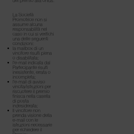
del premio alla onlus.
La Società
Promotrice non si
assume alcuna
responsabilità nel
caso in cui si verifichi
una delle seguenti
condizioni:
la mailbox di un
vincitore risulti piena
o disabilitata;
l’e-mail indicata dal
Partecipante risulti
inesistente, errata o
incompleta;
l’e-mail di avviso
vincita/istruzioni per
riscuotere il premio
finisca nella casella
di posta
indesiderata;
Il vincitore non
prenda visione della
e-mail con le
istruzioni necessarie
per richiedere il