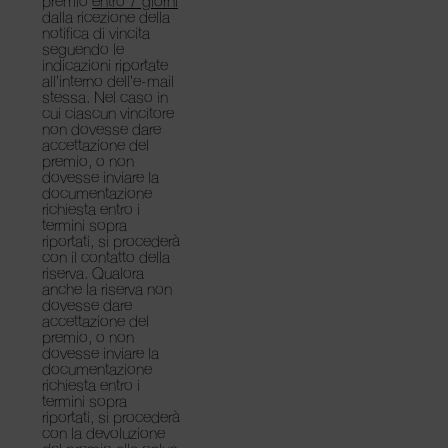
premio
entro 7 giorni
dalla ricezione della
notifica di vincita
seguendo le
indicazioni riportate
all’interno dell’e-mail
stessa. Nel caso in
cui ciascun vincitore
non dovesse dare
accettazione del
premio, o non
dovesse inviare la
documentazione
richiesta entro i
termini sopra
riportati, si procederà
con il contatto della
riserva. Qualora
anche la riserva non
dovesse dare
accettazione del
premio, o non
dovesse inviare la
documentazione
richiesta entro i
termini sopra
riportati, si procederà
con la devoluzione