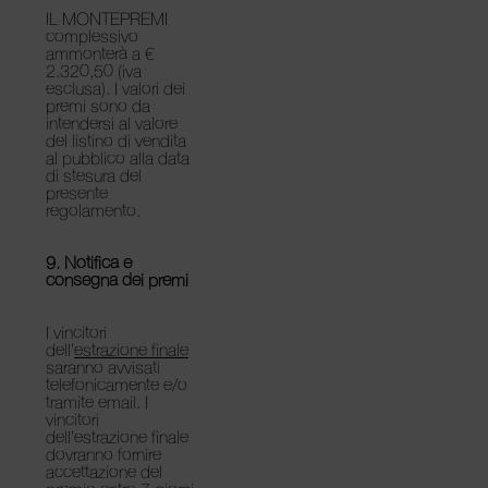
IL MONTEPREMI
complessivo
ammonterà a €
2.320,50 (iva
esclusa). I valori dei
premi sono da
intendersi al valore
del listino di vendita
al pubblico alla data
di stesura del
presente
regolamento.
9. Notifica e
consegna dei premi
I vincitori
dell’
estrazione finale
saranno avvisati
telefonicamente e/o
tramite email. I
vincitori
dell’estrazione finale
dovranno fornire
accettazione del