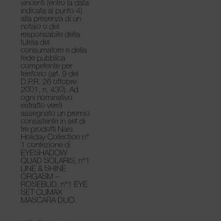
vincenti
(entro la data
indicata al punto 4)
alla presenza di un
notaio o del
responsabile della
tutela del
consumatore e della
fede pubblica
competente per
territorio (art. 9 del
D.P.R. 26 ottobre
2001, n. 430). Ad
ogni nominativo
estratto verrà
assegnato un premio
consistente in set di
tre prodotti Nars
Holiday Collection n°
1 confezione di
EYESHADOW
QUAD SOLARIS, n°1
LINE & SHINE
ORGASM –
ROSEBUD, n°1 EYE
SET CLIMAX
MASCARA DUO.