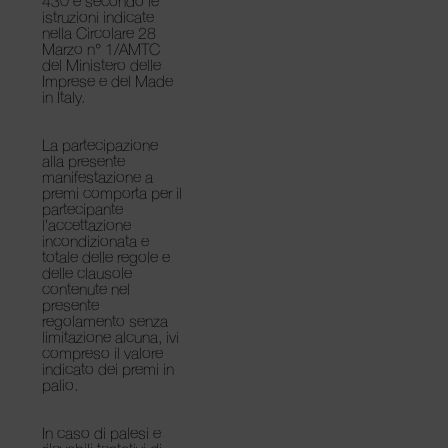
430 e secondo le
istruzioni indicate
nella Circolare 28
Marzo n° 1/AMTC
del Ministero delle
Imprese e del Made
in Italy.
La partecipazione
alla presente
manifestazione a
premi comporta per il
partecipante
l’accettazione
incondizionata e
totale delle regole e
delle clausole
contenute nel
presente
regolamento senza
limitazione alcuna, ivi
compreso il valore
indicato dei premi in
palio.
In caso di palesi e