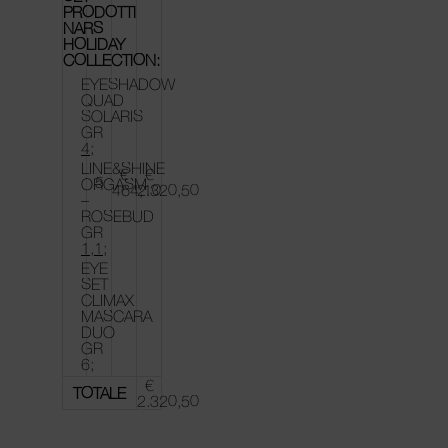
PRODOTTI
NARS
HOLIDAY
COLLECTION:
EYESHADOW
QUAD
SOLARIS
GR
4
;
LINE&SHINE
€
€
5
ORGASM
464,10
2.320,50
–
ROSEBUD
GR
1,1
;
EYE
SET
CLIMAX
MASCARA
DUO
GR
6;
€
TOTALE
2.320,50