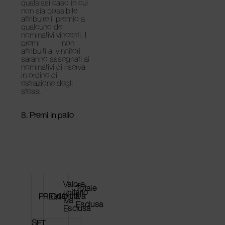
qualsiasi caso in cui
non sia possibile
attribuire il premio a
qualcuno dei
nominativi vincenti. I
premi non
attribuiti ai vincitori
saranno assegnati ai
nominativi di riserva
in ordine di
estrazione degli
stessi.
8. Premi in palio
Valore
Totale
unitario
PREMIO
Quantità
Iva
Iva
Esclusa
Esclusa
SET