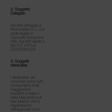
2. Soggetto
Delegato
Società delegata è
Promosfera S.r.l.
con
sede legale in
Casorate Sempione
(VA), Via XXV Aprile n.
56; C.F. e P. Iva
02250050024.
3. Soggetti
destinatari
I destinatari del
concorso sono tutti i
consumatori finali
maggiorenni
residenti in Italia o
nella Repubblica di
San Marino che si
registreranno
nell’apposito form