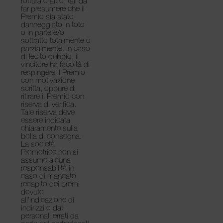
rottura o altro, tali da
far presumere che il
Premio sia stato
danneggiato in toto
o in parte e/o
sottratto totalmente o
parzialmente. In caso
di lecito dubbio, il
vincitore ha facoltà di
respingere il Premio
con motivazione
scritta, oppure di
ritirare il Premio con
riserva di verifica.
Tale riserva deve
essere indicata
chiaramente sulla
bolla di consegna.
La società
Promotrice non si
assume alcuna
responsabilità in
caso di mancato
recapito dei premi
dovuto
all’indicazione di
indirizzi o dati
personali errati da