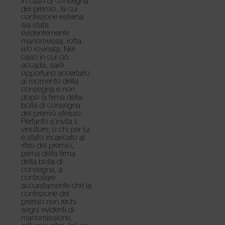
in caso di consegna
del premio, la cui
confezione esterna
sia stata
evidentemente
manomessa, rotta
e/o rovinata. Nel
caso in cui ciò
accada, sarà
opportuno accertarlo
al momento della
consegna e non
dopo la firma della
bolla di consegna
del premio stesso.
Pertanto s’invita il
vincitore, o chi per lui
è stato incaricato al
ritiro del premio,
prima della firma
della bolla di
consegna, a
controllare
accuratamente che la
confezione del
premio non rechi
segni evidenti di
manomissione,