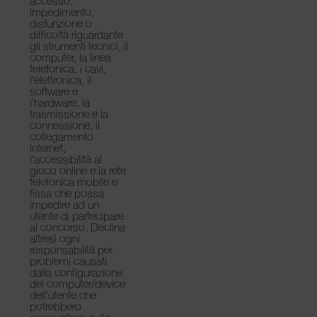
accesso,
impedimento,
disfunzione o
difficoltà riguardante
gli strumenti tecnici, il
computer, la linea
telefonica, i cavi,
l’elettronica, il
software e
l’hardware, la
trasmissione e la
connessione, il
collegamento
internet,
l’accessibilità al
gioco online e la rete
telefonica mobile e
fissa che possa
impedire ad un
utente di partecipare
al concorso. Declina
altresì ogni
responsabilità per
problemi causati
dalla configurazione
del computer/device
dell’utente che
potrebbero