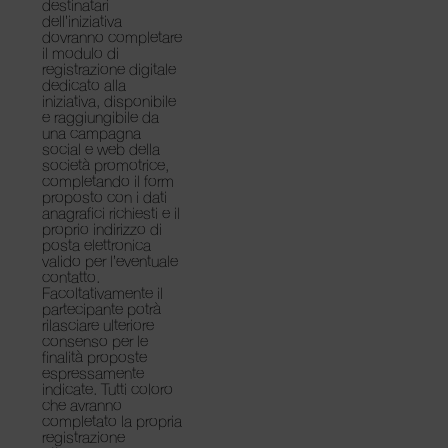
destinatari
dell’iniziativa
dovranno completare
il modulo di
registrazione digitale
dedicato alla
iniziativa, disponibile
e raggiungibile da
una campagna
social e web della
società promotrice,
completando il form
proposto con i dati
anagrafici richiesti e il
proprio indirizzo di
posta elettronica
valido per l’eventuale
contatto.
Facoltativamente il
partecipante potrà
rilasciare ulteriore
consenso per le
finalità proposte
espressamente
indicate. Tutti coloro
che avranno
completato la propria
registrazione