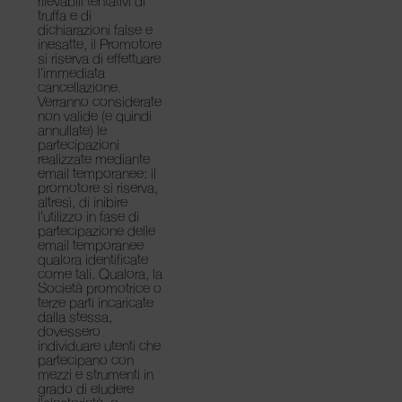
rilevabili tentativi di
truffa e di
dichiarazioni false e
inesatte, il Promotore
si riserva di effettuare
l’immediata
cancellazione.
Verranno considerate
non valide (e quindi
annullate) le
partecipazioni
realizzate mediante
email temporanee: il
promotore si riserva,
altresì, di inibire
l’utilizzo in fase di
partecipazione delle
email temporanee
qualora identificate
come tali. Qualora, la
Società promotrice o
terze parti incaricate
dalla stessa,
dovessero
individuare utenti che
partecipano con
mezzi e strumenti in
grado di eludere