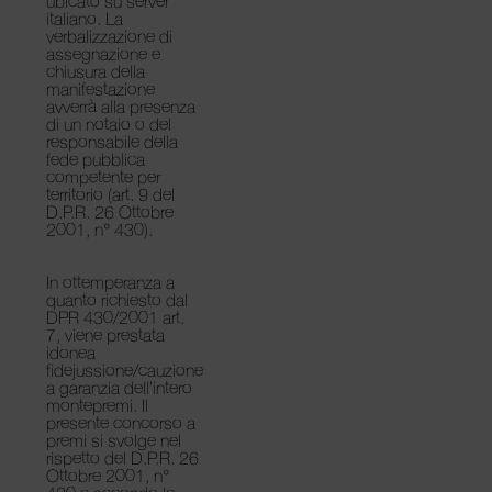
ubicato su server
italiano. La
verbalizzazione di
assegnazione e
chiusura della
manifestazione
avverrà alla presenza
di un notaio o del
responsabile della
fede pubblica
competente per
territorio (art. 9 del
D.P.R. 26 Ottobre
2001, n° 430).
In ottemperanza a
quanto richiesto dal
DPR 430/2001 art.
7, viene prestata
idonea
fidejussione/cauzione
a garanzia dell’intero
montepremi. Il
presente concorso a
premi si svolge nel
rispetto del D.P.R. 26
Ottobre 2001, n°