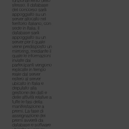
funzionamento dello
stesso. Il database
del concorso sarà
appoggiato su un
server allocato nel
territorio italiano, con
sede in Italia. Il
database sarà
appoggiato su un
server per il quale
viene predisposto un
mirroring, mediante il
quale le informazioni
inviate dai
partecipanti vengono
replicate in tempo
reale dal server
estero al server
ubicato in Italia e
deputato alla
gestione dei dati e
delle attività relative a
tutte le fasi della
manifestazione a
premi. La fase di
assegnazione dei
premi avverrà da
database e software