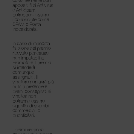
costantemente con
appositi filtri Antivirus
e AntiSpam,
potrebbero essere
riconosciute come
SPAM o Posta
indesiderata.
In caso di mancata
fruizione del premio
ricevuto per cause
non imputabili al
Promotore il premio
si intenderà
comunque
assegnato. Il
vincitore non avrà più
nulla a pretendere. I
premi consegnati ai
vincitori non
potranno essere
oggetto di scambi
commerciali o
pubblicitari.
I premi verranno