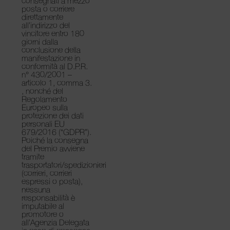
consegnati a mezzo
posta o corriere
direttamente
all’indirizzo del
vincitore entro 180
giorni dalla
conclusione della
manifestazione in
conformità al D.P.R.
n° 430/2001 –
articolo 1, comma 3.
, nonché del
Regolamento
Europeo sulla
protezione dei dati
personali EU
679/2016 (“GDPR”).
Poiché la consegna
del Premio avviene
tramite
trasportatori/spedizionieri
(corrieri, corrieri
espressi o posta),
nessuna
responsabilità è
imputabile al
promotore o
all’Agenzia Delegata