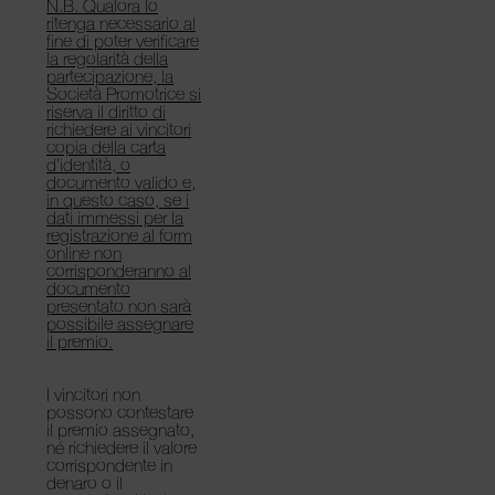
N.B. Qualora lo
ritenga necessario al
fine di poter verificare
la regolarità della
partecipazione, la
Società Promotrice si
riserva il diritto di
richiedere ai vincitori
copia della carta
d’identità, o
documento valido e,
in questo caso, se i
dati immessi per la
registrazione al form
online non
corrisponderanno al
documento
presentato non sarà
possibile assegnare
il premio.
I vincitori non
possono contestare
il premio assegnato,
né richiedere il valore
corrispondente in
denaro o il