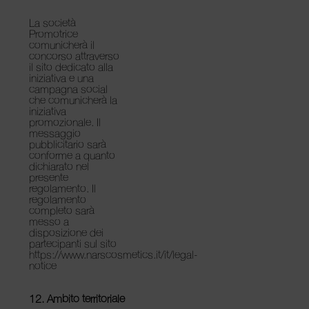
La società
Promotrice
comunicherà il
concorso attraverso
il sito dedicato alla
iniziativa e una
campagna social
che comunicherà la
iniziativa
promozionale. Il
messaggio
pubblicitario sarà
conforme a quanto
dichiarato nel
presente
regolamento. Il
regolamento
completo sarà
messo a
disposizione dei
partecipanti sul sito
https://www.narscosmetics.it/it/legal-
notice
12. Ambito territoriale