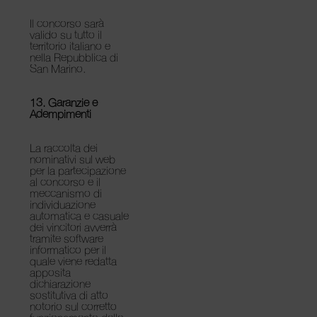
Il concorso sarà
valido su tutto il
territorio italiano e
nella Repubblica di
San Marino.
13. Garanzie e
Adempimenti
La raccolta dei
nominativi sul web
per la partecipazione
al concorso e il
meccanismo di
individuazione
automatica e casuale
dei vincitori avverrà
tramite software
informatico per il
quale viene redatta
apposita
dichiarazione
sostitutiva di atto
notorio sul corretto