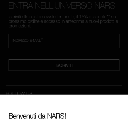
ENTRA NELL'UNIVERSO NARS
Iscriviti alla nostra newsletter: per te, il 15% di sconto** sul
prossimo ordine e accesso in anteprima a nuovi prodotti e
promozioni.
*
INDIRIZZO E-MAIL
ISCRIVITI
FOLLOW US
Benvenuti da NARS!
CHIAMACI AL NUMERO +390236014910