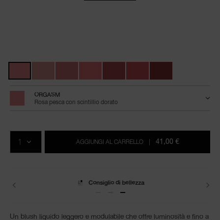
Dettagli
/it/afterglow-
Articolo
liquid-
n.
Varianti
blush/0194251132020.html
0194251132020
ORGASM
Rosa pesca con scintillio dorato
Aggiungi
Azioni
Promozioni
al
prodotto
QTÀ.
carrello
41,00 €
AGGIUNGI AL CARRELLO
|
Consiglio di bellezza
Spedizione
Un blush liquido leggero e modulabile che offre luminosità e fino a