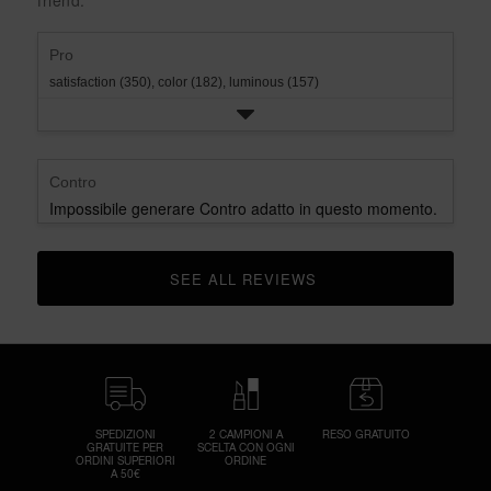
friend.
rating.
star
rating.
Pro
satisfaction (350),
color (182),
luminous (157)
Contro
Impossibile generare Contro adatto in questo momento.
SEE ALL REVIEWS 
CLICK TO GO TO ALL REVIEWS
SPEDIZIONI
2 CAMPIONI A
RESO GRATUITO
GRATUITE PER
SCELTA CON OGNI
ORDINI SUPERIORI
ORDINE
A 50€