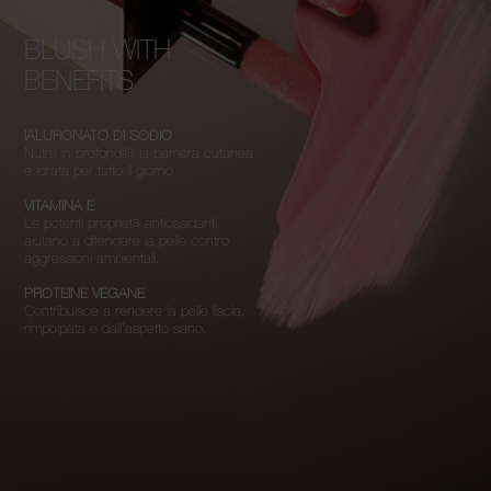
BLUSH WITH
BENEFITS
IALURONATO DI SODIO
Nutre in profondità la barriera cutanea
e idrata per tutto il giorno
VITAMINA E
Le potenti proprietà antiossidanti
aiutano a difendere la pelle contro
aggressioni ambientali.
PROTEINE VEGANE
Contribuisce a rendere la pelle liscia,
rimpolpata e dall’aspetto sano.