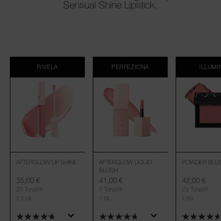
Sensual Shine Lipstick.
RIVELA
PERFEZIONA
ILLUMI
AFTERGLOW LIP SHINE
AFTERGLOW LIQUID
POWDER BLU
BLUSH
35,00 €
41,00 €
42,00 €
20 Tonalità
7 Tonalità
29 Tonalità
5,5 ML
7 ML
4.8G