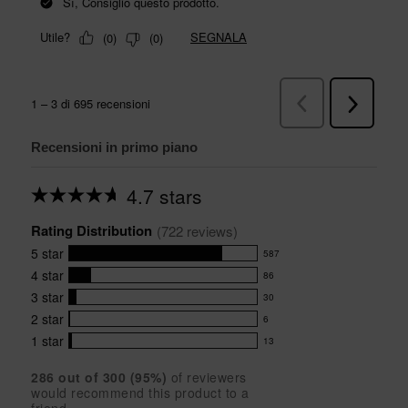
Recensioni in primo piano
4.7 stars
Average
rating
Rating Distribution
for
(
722
 reviews)
this
5
star
587
product:
587
4.7
4
star
86
reviews
86
out
with
3
star
30
reviews
of
30
5
5
with
2
star
6
reviews
6
stars
star
4
with
1
star
13
reviews
13
rating.
star
3
with
reviews
rating.
star
286
 out of 
300
 (
95
%)
of reviewers
2
with
would recommend this product to a
rating.
star
1