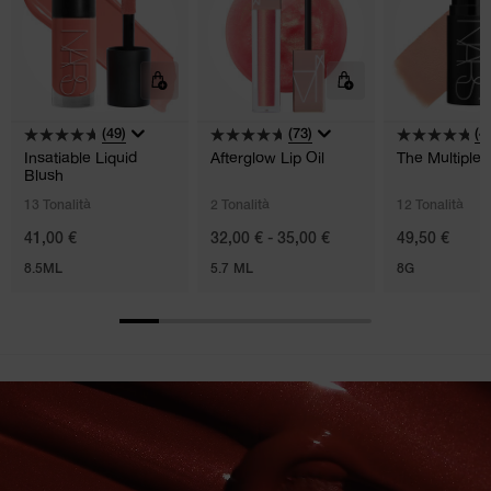
(49)
(73)
(4
Insatiable Liquid
Afterglow Lip Oil
The Multiple
Blush
13 Tonalità
2 Tonalità
12 Tonalità
41,00 €
32,00 € - 35,00 €
49,50 €
8.5ML
5.7 ML
8G