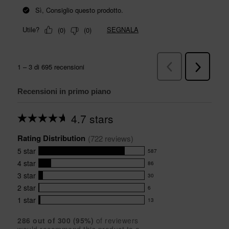
Recensioni in primo piano
4.7 stars
Average
rating
Rating Distribution
for
(
722
 reviews)
this
5
star
587
product:
587
4.7
4
star
86
reviews
86
out
with
3
star
30
reviews
of
30
5
5
with
2
star
6
reviews
6
stars
star
4
with
1
star
13
reviews
13
rating.
star
3
with
reviews
rating.
star
286
 out of 
300
 (
95
%)
of reviewers
2
with