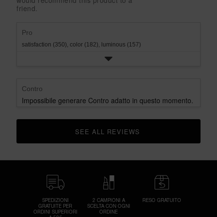
would recommend this product to a
rating.
star
1
friend.
rating.
star
rating.
Pro
satisfaction (350),
color (182),
luminous (157)
Contro
Impossibile generare Contro adatto in questo momento.
SEE ALL REVIEWS 
CLICK TO GO TO ALL REVIEWS
SPEDIZIONI
2 CAMPIONI A
RESO GRATUITO
GRATUITE PER
SCELTA CON OGNI
ORDINI SUPERIORI
ORDINE