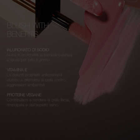
BLUSH WITH
BENEFITS
IALURONATO DI SODIO
Nutre in profondità la barriera cutanea
e idrata per tutto il giorno
VITAMINA E
Le potenti proprietà antiossidanti
aiutano a difendere la pelle contro
aggressioni ambientali.
PROTEINE VEGANE
Contribuisce a rendere la pelle liscia,
rimpolpata e dall’aspetto sano.