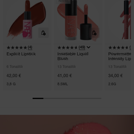
Novità
(4)
(49)
(1
Explicit Lipstick
Insatiable Liquid
Powermatte 
Blush
Intensity Lip 
6 Tonalità
13 Tonalità
13 Tonalità
42,00 €
41,00 €
34,00 €
3,8 G
8.5ML
2.6G