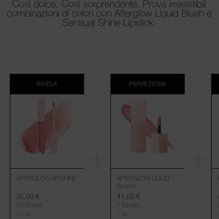
Così dolce. Così sorprendente. Prova irresistibili
combinazioni di colori con Afterglow Liquid Blush e
Sensual Shine Lipstick.
RIVELA
PERFEZIONA
AFTERGLOW LIP SHINE
AFTERGLOW LIQUID
BLUSH
35,00 €
41,00 €
20 Tonalità
7 Tonalità
5,5 ML
7 ML