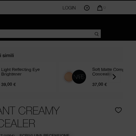
IL
LOGIN
LA
0
QUANTITÀ
DI
ARTICOLI
NEL
CARRELLO
AMMONTA
A
 simili
Light Reflecting Eye
Soft Matte Complete
Brightener
Concealer
39,00 €
37,00 €
R
ANT CREAMY
CEALER
.7
(1094)
SCRIVI UNA RECENSIONE