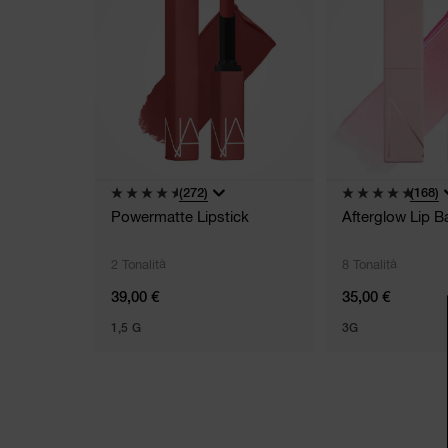
(272)
(168)
Powermatte Lipstick
Afterglow Lip B
2 Tonalità
8 Tonalità
39,00 €
35,00 €
1,5 G
3G