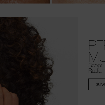
PE
MU
Scopri 
Radian
GUAR