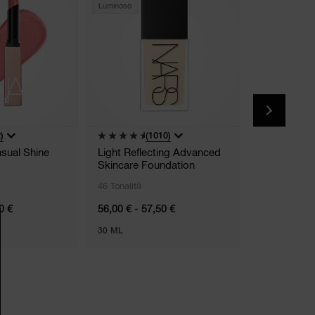
Luminoso
)
(1010)
(4
sual Shine
Light Reflecting Advanced
Explicit Lip
Skincare Foundation
46 Tonalità
6 Tonalità
0 €
56,00 € - 57,50 €
42,00 €
30 ML
3,8 G