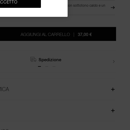
ACCETTO
RE
MD1.5 - Da media a media-scura con sottotono caldo e un
RGE
tocco pesca
AGGIUNGI AL CARRELLO
|
37,00 €
Resi
ICA