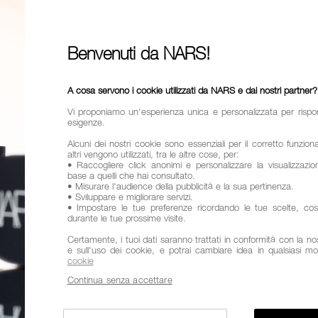
37,00
Prima era:
35,0
Benvenuti da NARS!
Un correttore
radioso.
A cosa servono i cookie utilizzati da NARS e dai nostri partner?
Vi proponiamo un'esperienza unica e personalizzata per rispo
esigenze.
Alcuni dei nostri cookie sono essenziali per il corretto funzio
altri vengono utilizzati, tra le altre cose, per:
Finish
Radi
• Raccogliere click anonimi e personalizzare la visualizzazion
base a quelli che hai consultato.
Copertura
• Misurare l'audience della pubblicità e la sua pertinenza.
• Sviluppare e migliorare servizi.
• Impostare le tue preferenze ricordando le tue scelte, co
Benefici
Du
durante le tue prossime visite.
pieghe
Certamente, i tuoi dati saranno trattati in conformità con la nost
e sull'uso dei cookie, e potrai cambiare idea in qualsiasi m
Varianti
TONI
cookie
Continua senza accettare