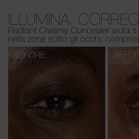
ILLUMINA. CORREG
Radiant Creamy Concealer aiuta a c
nella zona sotto gli occhi, compre