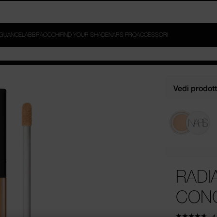
ER E LIGHT REFLECTING™ SETTING POWDER DA 69€ E AGGIUNGI 
G™ MOISTURIZER DA 79€*.
GUANCE
LABBRA
OCCHI
FIND YOUR SHADE
NARS PRO
ACCESSORI
Vedi prodotti
RADI
CON
4