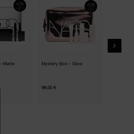
(2
– Matte
Mystery Box – Glow
Borraccia I
99,00 €
N/A