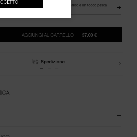
ACCETTO
MD2.75 - Media-scura con sottotono caldo e un tocco pesca
FLE
scuro
AGGIUNGI AL CARRELLO
|
37,00 €
Resi
ICA