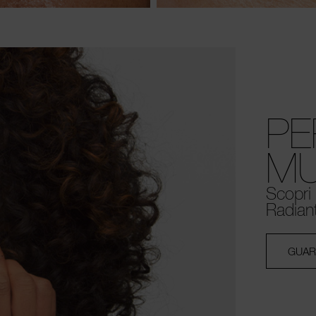
PE
MU
Scopri 
Radian
GUAR