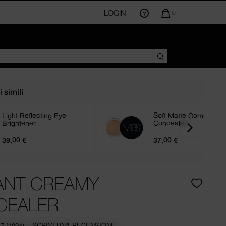
LOGIN
LA
0
QUANTITÀ
DI
ARTICOLI
NEL
CARRELLO
AMMONTA
A
 simili
Light Reflecting Eye
Soft Matte Complete
Brightener
Concealer
39,00 €
37,00 €
R
ANT CREAMY
CEALER
.7
(1094)
SCRIVI UNA RECENSIONE