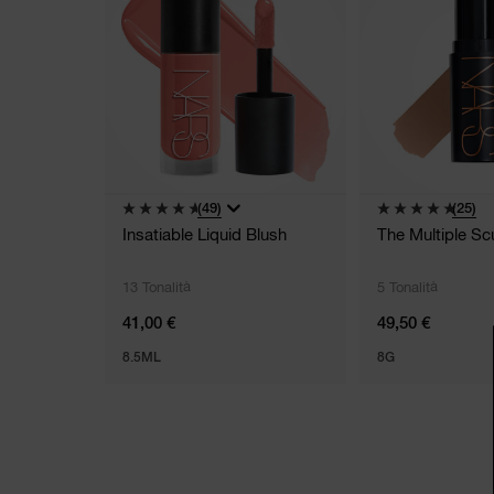
(49)
(25)
Insatiable Liquid Blush
The Multiple Scu
13 Tonalità
5 Tonalità
41,00 €
49,50 €
8.5ML
8G