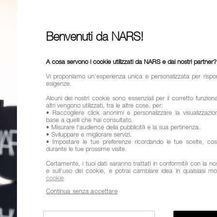
37,00
Prima era:
35,0
Benvenuti da NARS!
Un correttore
radioso.
A cosa servono i cookie utilizzati da NARS e dai nostri partner?
Vi proponiamo un'esperienza unica e personalizzata per rispo
esigenze.
Alcuni dei nostri cookie sono essenziali per il corretto funzio
altri vengono utilizzati, tra le altre cose, per:
Finish
Radi
• Raccogliere click anonimi e personalizzare la visualizzazion
base a quelli che hai consultato.
Copertura
• Misurare l'audience della pubblicità e la sua pertinenza.
• Sviluppare e migliorare servizi.
• Impostare le tue preferenze ricordando le tue scelte, co
Benefici
Du
durante le tue prossime visite.
pieghe
Certamente, i tuoi dati saranno trattati in conformità con la nost
e sull'uso dei cookie, e potrai cambiare idea in qualsiasi m
Varianti
TONI
cookie
Continua senza accettare