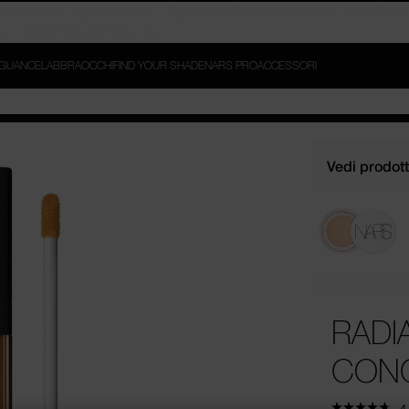
GUANCE
LABBRA
OCCHI
FIND YOUR SHADE
NARS PRO
ACCESSORI
Vedi prodotti
RADI
CON
4