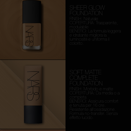
SHEER GLOW
FOUNDATION
FINISH: Naturale
COPERTURA: Trasparente,
modulabile
BENEFICI: La formula leggera
e idratante migliora la
luminosità e uniforma il
colorito.
SOFT MATTE
COMPLETE
FOUNDATION
FINISH: Morbido e matte
COPERTURA: Da media o a
completa
BENEFICI: Assicura comfort
e tenuta per 16 ore.
Resistente all'ossidazione.
Formula no-transfer. Senza
effetto lucido.