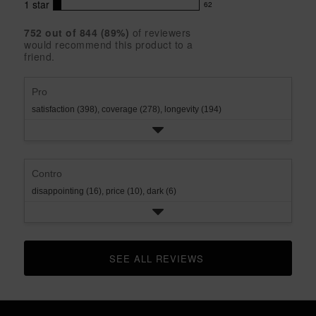
4
with
1
star
62
reviews
62
rating.
star
3
with
reviews
rating.
star
752
 out of 
844
 (
89
%)
of reviewers
2
with
would recommend this product to a
rating.
star
1
friend.
rating.
star
rating.
Pro
satisfaction (398),
coverage (278),
longevity (194)
Contro
disappointing (16),
price (10),
dark (6)
SEE ALL REVIEWS 
CLICK TO GO TO ALL REVIEWS