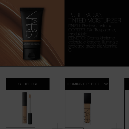
PURE RADIANT
TINTED MOISTURIZER
FINISH: Radioso, naturale
COPERTURA: Trasparente,
modulabile
BENEFICI: Crema idratante
colorata e leggera. Illumina e
protegge grazie alla vitamina
C.
CORREGGI
ILLUMINA E PERFEZIONA