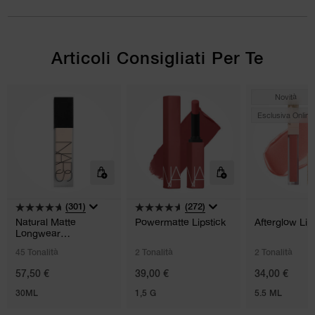
Articoli Consigliati Per Te
Novità
Esclusiva Online
(301)
(272)
Natural Matte
Powermatte Lipstick
Afterglow Lip
Longwear
Foundation
45 Tonalità
2 Tonalità
2 Tonalità
57,50 €
39,00 €
34,00 €
30ML
1,5 G
5.5 ML