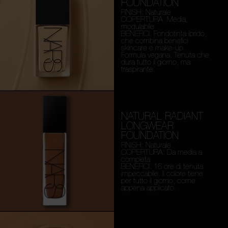
FOUNDATION
FINISH: Naturale
COPERTURA: Media,
modulabile
BENEFICI: Fondotinta ibrido,
che combina benefici
skincare e make-up.
Formula vegana. Tenuta che
dura tutto il giorno, ma
traspirante.
NATURAL RADIANT
LONGWEAR
FOUNDATION
FINISH: Naturale
COPERTURA: Da media a
completa
BENEFICI: 16 ore di tenuta
impeccabile. Il colore tiene
per tutto il giorno, come
appena applicato.