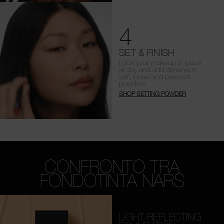
4
SET & FINISH
Lock your makeup in place
all day and add dimension
with loose and pressed
powders.
SHOP SETTING POWDER
CONFRONTO TRA
FONDOTINTA NARS
LIGHT REFLECTING