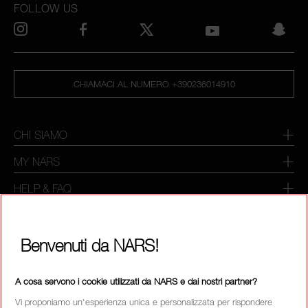
FOLLOW US
CHIAMACI AL NUMERO +390236014910
CHI SIAMO
MY NARS
HELP & FAQ
COME ACQUISTARE
Benvenuti da NARS!
SELEZIONA PAESE / REGIONE
A cosa servono i cookie utilizzati da NARS e dai nostri partner?
Vi proponiamo un'esperienza unica e personalizzata per rispondere