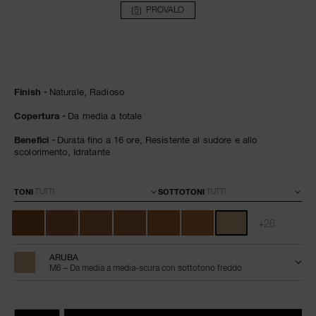
PROVALO
Dettagli
/it/fondotinta-
Articolo
Finish
Naturale,
Radioso
natural-
n.
radiant-
0607845066170
Copertura
Da media a totale
longwear-
aruba/0607845066170.html
Benefici
Durata fino a 16 ore,
Resistente al sudore e allo
scolorimento,
Idratante
Varianti
TONI
SOTTOTONI
+26
ARUBA
M6 – Da media a media-scura con sottotono freddo
Aggiungi
Azioni
Promozioni
al
prodotto
QTÀ.