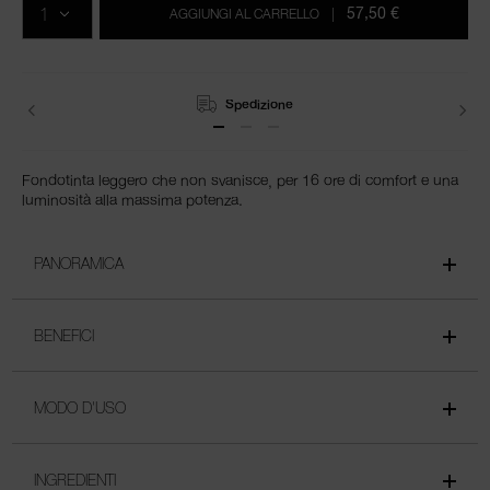
carrello
57,50 €
AGGIUNGI AL CARRELLO
|
Resi
Fondotinta leggero che non svanisce, per 16 ore di comfort e una
luminosità alla massima potenza.
PANORAMICA
BENEFICI
MODO D'USO
INGREDIENTI