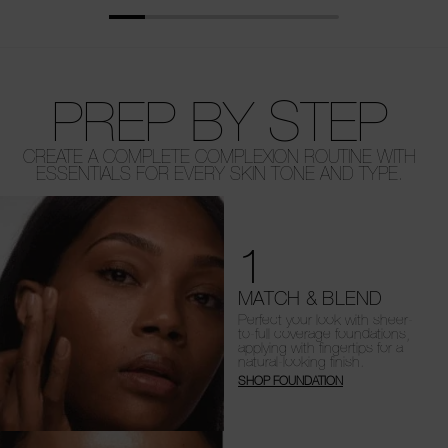
PREP BY STEP
CREATE A COMPLETE COMPLEXION ROUTINE WITH
ESSENTIALS FOR EVERY SKIN TONE AND TYPE.
1
MATCH & BLEND
Perfect your look with sheer-
to-full coverage foundations,
applying with fingertips for a
natural-looking finish.
SHOP FOUNDATION