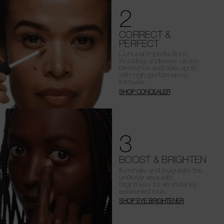
2
CORRECT &
PERFECT
Conceal imperfections,
including undereye circles,
blemishes and dark spots,
with high-performance
formulas.
SHOP CONCEALER
3
BOOST & BRIGHTEN
Illuminate and invigorate the
underye area with
brightness for an instanky
awakened look.
SHOP EYE BRIGHTENER