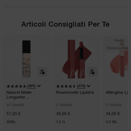
Articoli Consigliati Per Te
Novità
Esclusiva Online
(301)
(272)
Natural Matte
Powermatte Lipstick
Afterglow Lip
Longwear
Foundation
45 Tonalità
2 Tonalità
2 Tonalità
57,50 €
39,00 €
34,00 €
30ML
1,5 G
5.5 ML