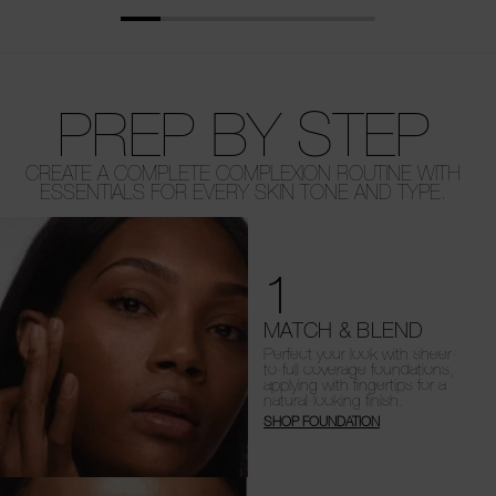
PREP BY STEP
CREATE A COMPLETE COMPLEXION ROUTINE WITH
ESSENTIALS FOR EVERY SKIN TONE AND TYPE.
1
MATCH & BLEND
Perfect your look with sheer-
to-full coverage foundations,
applying with fingertips for a
natural-looking finish.
SHOP FOUNDATION