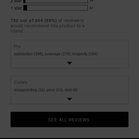
5
with
2
star
34
reviews
34
stars
star
4
with
1
star
62
reviews
62
rating.
star
3
with
reviews
rating.
star
752
 out of 
844
 (
89
%)
of reviewers
2
with
would recommend this product to a
rating.
star
1
friend.
rating.
star
rating.
Pro
satisfaction (398),
coverage (278),
longevity (194)
Contro
disappointing (16),
price (10),
dark (6)
SEE ALL REVIEWS 
CLICK TO GO TO ALL REVIEWS