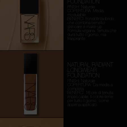
FOUNDATION
FINISH: Naturale
COPERTURA: Media,
modulabile
BENEFICI: Fondotinta ibrido,
che combina benefici
skincare e make-up.
Formula vegana. Tenuta che
dura tutto il giorno, ma
traspirante.
NATURAL RADIANT
LONGWEAR
FOUNDATION
FINISH: Naturale
COPERTURA: Da media a
completa
BENEFICI: 16 ore di tenuta
impeccabile. Il colore tiene
per tutto il giorno, come
appena applicato.