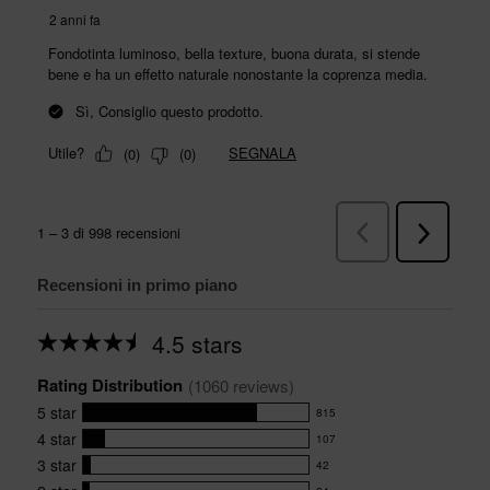
Recensioni in primo piano
4.5 stars
Average
rating
Rating Distribution
for
(
1060
 reviews)
this
5
star
815
product:
815
4.5
4
star
107
reviews
107
out
with
3
star
42
reviews
of
42
5