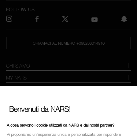
FOLLOW US
CHIAMACI AL NUMERO +390236014910
CHI SIAMO
MY NARS
HELP & FAQ
COME ACQUISTARE
Benvenuti da NARS!
SELEZIONA PAESE / REGIONE
A cosa servono i cookie utilizzati da NARS e dai nostri partner?
Vi proponiamo un'esperienza unica e personalizzata per rispondere