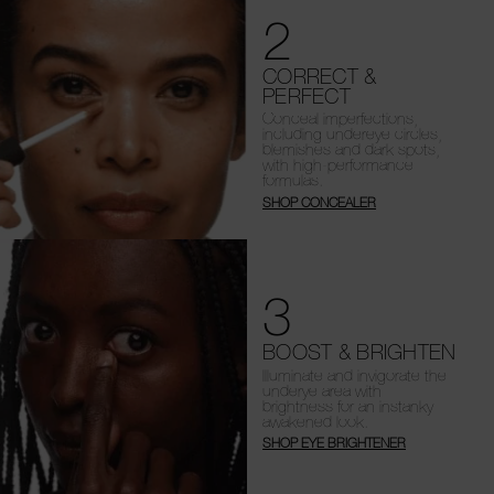
2
CORRECT &
PERFECT
Conceal imperfections,
including undereye circles,
blemishes and dark spots,
with high-performance
formulas.
SHOP CONCEALER
3
BOOST & BRIGHTEN
Illuminate and invigorate the
underye area with
brightness for an instanky
awakened look.
SHOP EYE BRIGHTENER