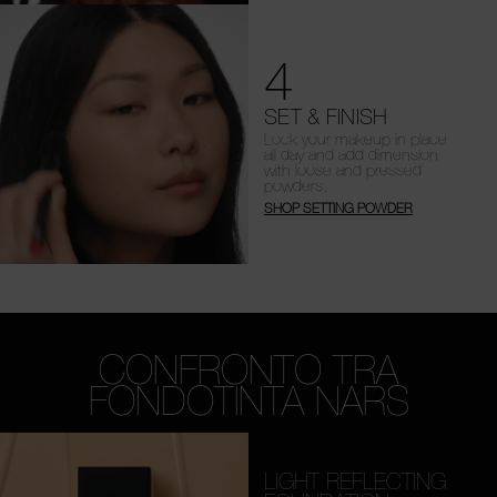
4
SET & FINISH
Lock your makeup in place
all day and add dimension
with loose and pressed
powders.
SHOP SETTING POWDER
CONFRONTO TRA
FONDOTINTA NARS
LIGHT REFLECTING