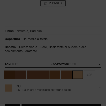
PROVALO
Dettagli
/it/fondotinta-
Articolo
Finish
Naturale,
Radioso
natural-
n.
radiant-
0607845066071
Copertura
Da media a totale
longwear-
fiji/0607845066071.html
Benefici
Durata fino a 16 ore,
Resistente al sudore e allo
scolorimento,
Idratante
Varianti
TONI
SOTTOTONI
+26
FIJI
L5 - Da chiara a media con sottotono caldo
Aggiungi
Azioni
Promozioni
al
prodotto
QTÀ.