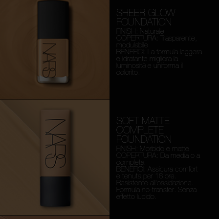
SHEER GLOW
FOUNDATION
FINISH: Naturale
COPERTURA: Trasparente,
modulabile
BENEFICI: La formula leggera
e idratante migliora la
luminosità e uniforma il
colorito.
SOFT MATTE
COMPLETE
FOUNDATION
FINISH: Morbido e matte
COPERTURA: Da media o a
completa
BENEFICI: Assicura comfort
e tenuta per 16 ore.
Resistente all'ossidazione.
Formula no-transfer. Senza
effetto lucido.