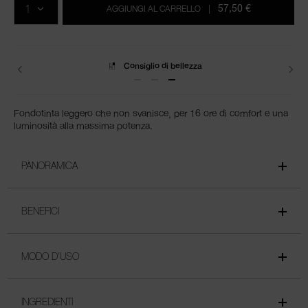
carrello
57,50 €
AGGIUNGI AL CARRELLO
|
Spedizione
Fondotinta leggero che non svanisce, per 16 ore di comfort e una
luminosità alla massima potenza.
PANORAMICA
BENEFICI
MODO D'USO
INGREDIENTI