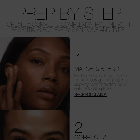
PREP BY STEP
CREATE A COMPLETE COMPLEXION ROUTINE WITH
ESSENTIALS FOR EVERY SKIN TONE AND TYPE.
1
MATCH & BLEND
Perfect your look with sheer-
to-full coverage foundations,
applying with fingertips for a
natural-looking finish.
SHOP FOUNDATION
2
CORRECT &