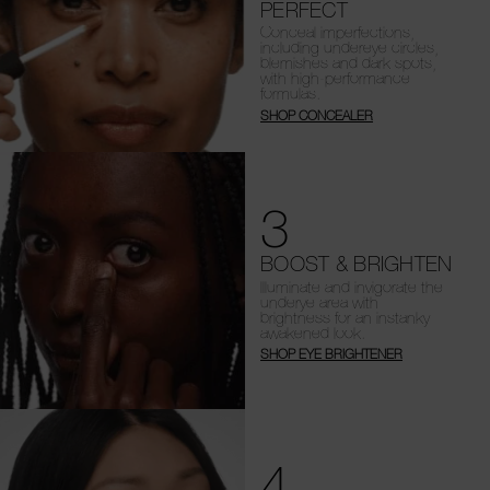
PERFECT
Conceal imperfections,
including undereye circles,
blemishes and dark spots,
with high-performance
formulas.
SHOP CONCEALER
3
BOOST & BRIGHTEN
Illuminate and invigorate the
underye area with
brightness for an instanky
awakened look.
SHOP EYE BRIGHTENER
4