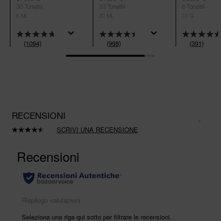
30 Tonalità
33 Tonalità
6 Tonalità
6 ML
30 ML
10 G
(1094)
(998)
(391)
RECENSIONI
SCRIVI UNA RECENSIONE
Leggi
998
recensioni.
Stesso
link
alla
pagina.