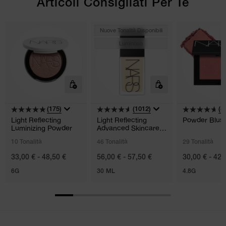
Articoli Consigliati Per Te
Nuove Tonalità Disponibili
Luminoso
(175)
(1012)
(8
Light Reflecting
Light Reflecting
Powder Blus
Luminizing Powder
Advanced Skincare
Foundation
10 Tonalità
46 Tonalità
29 Tonalità
33,00 € - 48,50 €
56,00 € - 57,50 €
30,00 € - 42,
6G
30 ML
4.8G