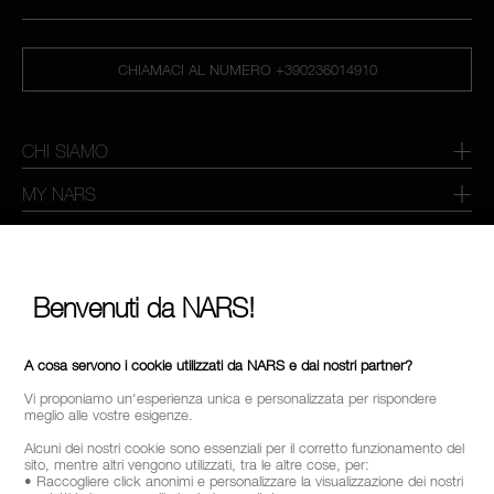
CHIAMACI AL NUMERO +390236014910
CHI SIAMO
MY NARS
HELP & FAQ
COME ACQUISTARE
Benvenuti da NARS!
SELEZIONA PAESE / REGIONE
A cosa servono i cookie utilizzati da NARS e dai nostri partner?
Vi proponiamo un'esperienza unica e personalizzata per rispondere
meglio alle vostre esigenze.
Alcuni dei nostri cookie sono essenziali per il corretto funzionamento del
sito, mentre altri vengono utilizzati, tra le altre cose, per:
• Raccogliere click anonimi e personalizzare la visualizzazione dei nostri