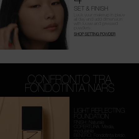
SET & FINISH
Lock your makeup in place
all day and add dimension
with loose and pressed
powders.
SHOP SETTING POWDER
CONFRONTO TRA
FONDOTINTA NARS
LIGHT REFLECTING
FOUNDATION
FINISH: Naturale
COPERTURA: Media,
modulabile
BENEFICI: Fondotinta ibrido,