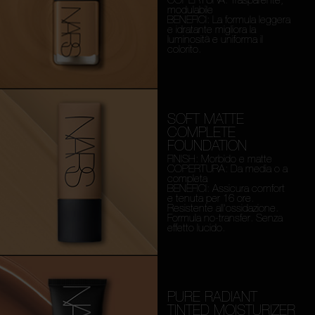
modulabile
BENEFICI: La formula leggera
e idratante migliora la
luminosità e uniforma il
colorito.
SOFT MATTE
COMPLETE
FOUNDATION
FINISH: Morbido e matte
COPERTURA: Da media o a
completa
BENEFICI: Assicura comfort
e tenuta per 16 ore.
Resistente all'ossidazione.
Formula no-transfer. Senza
effetto lucido.
PURE RADIANT
TINTED MOISTURIZER