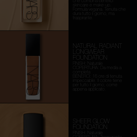
che combina benefici
skincare e make-up.
Formula vegana. Tenuta che
dura tutto il giorno, ma
traspirante.
NATURAL RADIANT
LONGWEAR
FOUNDATION
FINISH: Naturale
COPERTURA: Da media a
completa
BENEFICI: 16 ore di tenuta
impeccabile. Il colore tiene
per tutto il giorno, come
appena applicato.
SHEER GLOW
FOUNDATION
FINISH: Naturale
COPERTURA: Trasparente,