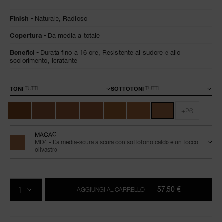
Dettagli
/it/fondotinta-
Articolo
Finish
Naturale,
Radioso
natural-
n.
radiant-
0607845066255
Copertura
Da media a totale
longwear-
macao/0607845066255.html
Benefici
Durata fino a 16 ore,
Resistente al sudore e allo
scolorimento,
Idratante
Varianti
TONI
SOTTOTONI
+26
MACAO
MD4 - Da media-scura a scura con sottotono caldo e un tocco
olivastro
Aggiungi
Azioni
Promozioni
al
prodotto
QTÀ.
carrello
57,50 €
AGGIUNGI AL CARRELLO
|