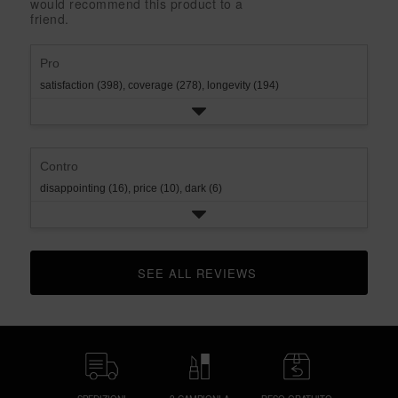
would recommend this product to a
rating.
star
1
friend.
rating.
star
rating.
Pro
satisfaction (398),
coverage (278),
longevity (194)
Contro
disappointing (16),
price (10),
dark (6)
SEE ALL REVIEWS 
CLICK TO GO TO ALL REVIEWS