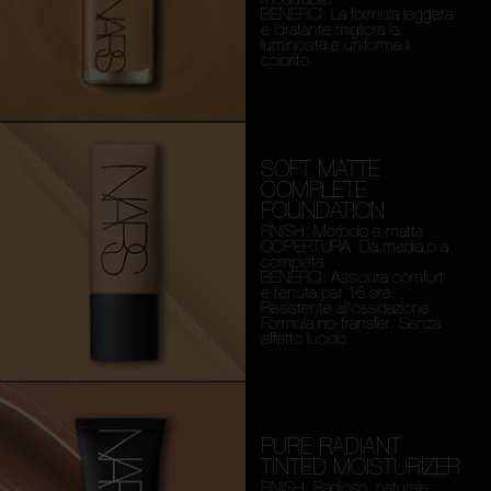
BENEFICI: La formula leggera
e idratante migliora la
luminosità e uniforma il
colorito.
SOFT MATTE
COMPLETE
FOUNDATION
FINISH: Morbido e matte
COPERTURA: Da media o a
completa
BENEFICI: Assicura comfort
e tenuta per 16 ore.
Resistente all'ossidazione.
Formula no-transfer. Senza
effetto lucido.
PURE RADIANT
TINTED MOISTURIZER
FINISH: Radioso, naturale