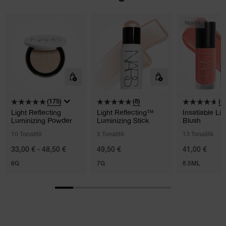
Novità
(175)
(8)
(4
Light Reflecting
Light Reflecting™
Insatiable Liq
Luminizing Powder
Luminizing Stick
Blush
10 Tonalità
5 Tonalità
13 Tonalità
33,00 € - 48,50 €
49,50 €
41,00 €
6G
7G
8.5ML