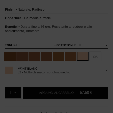
Dettagli
/it/fondotinta-
Articolo
Finish
Naturale,
Radioso
natural-
n.
radiant-
0607845066019
Copertura
Da media a totale
longwear-
mont-
blanc/0607845066019.html
Benefici
Durata fino a 16 ore,
Resistente al sudore e allo
scolorimento,
Idratante
Varianti
TONI
SOTTOTONI
+26
MONT BLANC
L2 - Molto chiara con sottotono neutro
Aggiungi
Azioni
Promozioni
al
prodotto
QTÀ.
carrello
57,50 €
AGGIUNGI AL CARRELLO
|