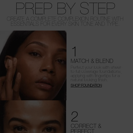
PREP BY STEP
CREATE A COMPLETE COMPLEXION ROUTINE WITH
ESSENTIALS FOR EVERY SKIN TONE AND TYPE.
1
MATCH & BLEND
Perfect your look with sheer-
to-full coverage foundations,
applying with fingertips for a
natural-looking finish.
SHOP FOUNDATION
2
CORRECT &
PERFECT