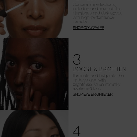
Conceal imperfections,
including undereye circles,
blemishes and dark spots,
with high-performance
formulas.
SHOP CONCEALER
3
BOOST & BRIGHTEN
Illuminate and invigorate the
underye area with
brightness for an instanky
awakened look.
SHOP EYE BRIGHTENER
4