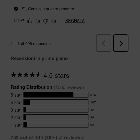
Recensioni in primo piano
4.5 stars
Average
rating
Rating Distribution
for
(
1060
 reviews)
this
5
star
815
product:
815
4.5
4
star
107
reviews
107
out
with
3
star
42
reviews
of
42
5
5
with
2
star
34
reviews
34
stars
star
4
with
1
star
62
reviews
62
rating.
star
3
with
reviews
rating.
star
752
 out of 
844
 (
89
%)
of reviewers
2