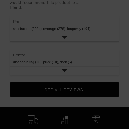
with
would recommend this product to a
rating.
star
1
friend.
rating.
star
rating.
Pro
satisfaction (398),
coverage (278),
longevity (194)
Contro
disappointing (16),
price (10),
dark (6)
SEE ALL REVIEWS 
CLICK TO GO TO ALL REVIEWS