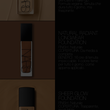
skincare e make-up.
Formula vegana. Tenuta che
dura tutto il giorno, ma
traspirante.
NATURAL RADIANT
LONGWEAR
FOUNDATION
FINISH: Naturale
COPERTURA: Da media a
completa
BENEFICI: 16 ore di tenuta
impeccabile. Il colore tiene
per tutto il giorno, come
appena applicato.
SHEER GLOW
FOUNDATION
FINISH: Naturale
COPERTURA: Trasparente,
modulabile