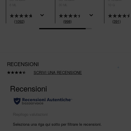
6 ML
30 ML
10 G
(1092)
(998)
(391)
RECENSIONI
SCRIVI UNA RECENSIONE
Leggi
998
recensioni.
Stesso
link
alla
pagina.