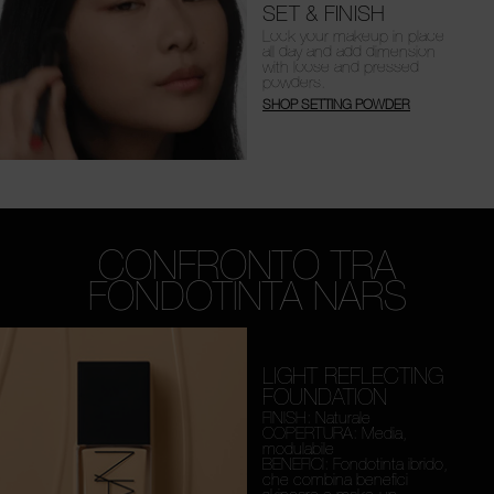
SET & FINISH
Lock your makeup in place
all day and add dimension
with loose and pressed
powders.
SHOP SETTING POWDER
CONFRONTO TRA
FONDOTINTA NARS
LIGHT REFLECTING
FOUNDATION
FINISH: Naturale
COPERTURA: Media,
modulabile
BENEFICI: Fondotinta ibrido,
che combina benefici