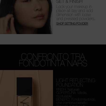
SET & FINISH
Lock your makeup in
place all day and add
dimension with loose
and pressed powders.
SHOP SETTING POWDER
CONFRONTO TRA
FONDOTINTA NARS
LIGHT REFLECTING
FOUNDATION
FINISH: Naturale
COPERTURA: Media,
modulabile
BENEFICI: Fondotinta ibrido,
che combina benefici
skincare e make-up.