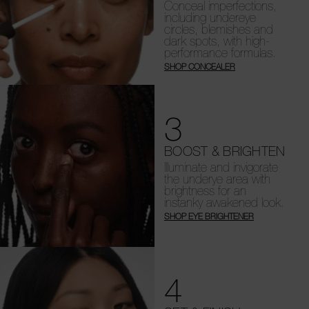
Conceal imperfections,
including undereye
circles, blemishes and
dark spots, with high-
performance formulas.
SHOP CONCEALER
3
BOOST & BRIGHTEN
Illuminate and invigorate
the underye area with
brightness for an
instanky awakened look.
SHOP EYE BRIGHTENER
4