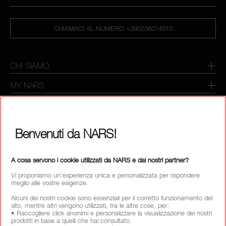
CHIAMACI AL NUMERO +390236014910
CHI SIAMO
MY NARS
HELP & FAQ
COME ACQUISTARE
Benvenuti da NARS!
SELEZIONA PAESE / REGIONE
A cosa servono i cookie utilizzati da NARS e dai nostri partner?
Vi proponiamo un'esperienza unica e personalizzata per rispondere
meglio alle vostre esigenze.
Alcuni dei nostri cookie sono essenziali per il corretto funzionamento del
sito, mentre altri vengono utilizzati, tra le altre cose, per:
• Raccogliere click anonimi e personalizzare la visualizzazione dei nostri
prodotti in base a quelli che hai consultato.