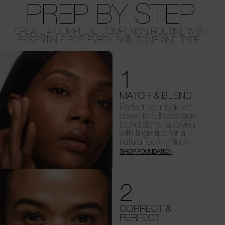
PREP BY STEP
CREATE A COMPLEXE COMPEXION ROUTINE WITH
ESSENTIALS FOR EVERY SKIN TONE AND TYPE.
1
MATCH & BLEND
Perfect your look with
sheer-to-full coverage
foundations, applying
with fingertips for a
natural-looking finish.
SHOP FOUNDATION
2
CORRECT &
PERFECT