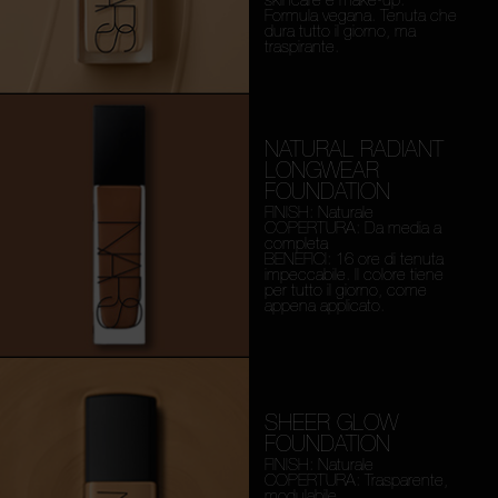
Formula vegana. Tenuta che
dura tutto il giorno, ma
traspirante.
NATURAL RADIANT
LONGWEAR
FOUNDATION
FINISH: Naturale
COPERTURA: Da media a
completa
BENEFICI: 16 ore di tenuta
impeccabile. Il colore tiene
per tutto il giorno, come
appena applicato.
SHEER GLOW
FOUNDATION
FINISH: Naturale
COPERTURA: Trasparente,
modulabile