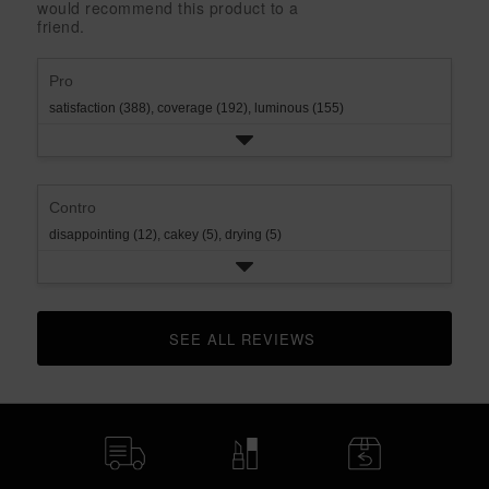
would recommend this product to a
rating.
star
1
friend.
rating.
star
rating.
Pro
satisfaction (388),
coverage (192),
luminous (155)
Contro
disappointing (12),
cakey (5),
drying (5)
SEE ALL REVIEWS 
CLICK TO GO TO ALL REVIEWS