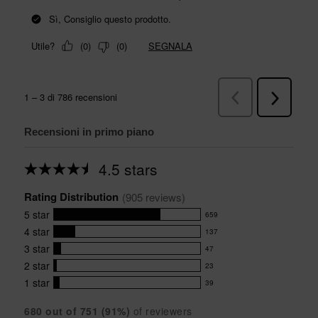
Recensioni in primo piano
4.5 stars
Average
rating
Rating Distribution
for
(
905
 reviews)
this
5
star
659
product:
659
4.5
4
star
137
reviews
137
out
with
3
star
47
reviews
of
47
5
5
with
2
star
23
reviews
23
stars
star
4
with
1
star
39
reviews
39
rating.
star
3
with
reviews
rating.
star
680
 out of 
751
 (
91
%)
of reviewers
2
with