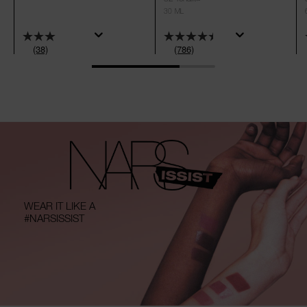
30 ML
(38)
(786)
WEAR IT LIKE A
#NARSISSIST