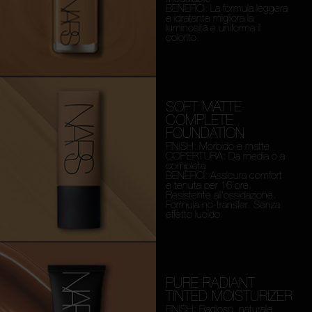
BENEFICI: La formula leggera
e idratante migliora la
luminosità e uniforma il
colorito.
SOFT MATTE
COMPLETE
FOUNDATION
FINISH: Morbido e matte
COPERTURA: Da media o a
completa
BENEFICI: Assicura comfort
e tenuta per 16 ore.
Resistente all'ossidazione.
Formula no-transfer. Senza
effetto lucido.
PURE RADIANT
TINTED MOISTURIZER
FINISH: Radioso, naturale