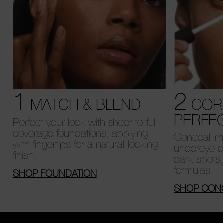
1
2
MATCH & BLEND
COR
PERFE
Perfect your look with sheer-to-full
coverage foundations, applying
Conceal imp
with fingertips for a natural-looking
undereye c
finish.
dark spots
formulas.
SHOP FOUNDATION
SHOP CON