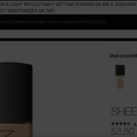
GUANCE
LABBRA
OCCHI
FIND YOUR SHADE
NARS PRO
ACCESSORI
Vedi prodotti
SHEE
4
53,50