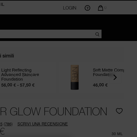
LOGIN
LA
0
QUANTITÀ
DI
ARTICOLI
NEL
CARRELLO
AMMONTA
A
 simili
Light Reflecting
Soft Matte Complete
Advanced Skincare
Foundation
Foundation
56,00 € - 57,50 €
46,00 €
R
R GLOW FOUNDATION
.5
(786)
SCRIVI UNA RECENSIONE
Leggi
 €
786
30 ML
recensioni.