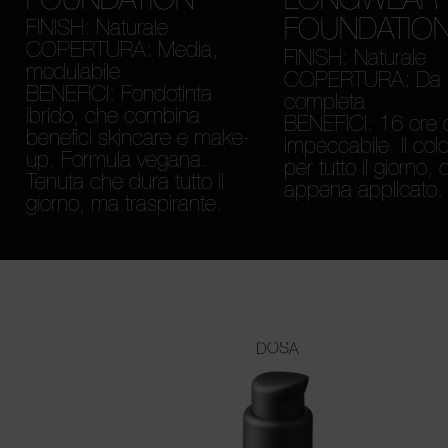
FOUNDATIO
FINISH: Naturale
COPERTURA: Media,
FINISH: Naturale
modulabile
COPERTURA: Da 
BENEFICI: Fondotinta
completa
ibrido, che combina
BENEFICI: 16 ore d
benefici skincare e make-
impeccabile. Il colo
up. Formula vegana.
per tutto il giorno
Tenuta che dura tutto il
appena applicato.
giorno, ma traspirante.
DOSA