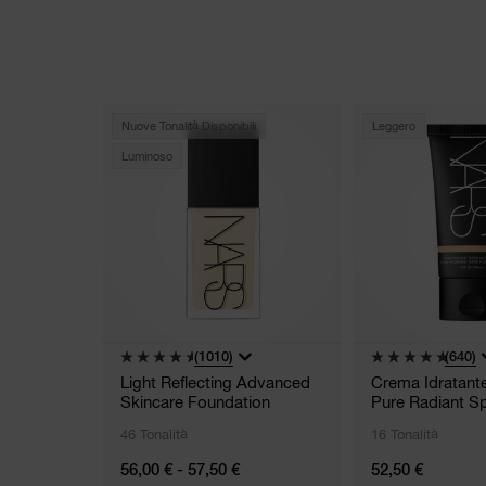
Nuove Tonalità Disponibili
Leggero
Luminoso
(1010)
(640)
Light Reflecting Advanced
Crema Idratant
Skincare Foundation
Pure Radiant S
46 Tonalità
16 Tonalità
56,00 € - 57,50 €
52,50 €