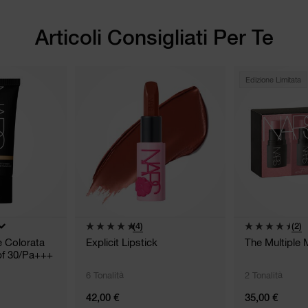
Articoli Consigliati Per Te
Edizione Limitata
(4)
(2)
e Colorata
Explicit Lipstick
The Multiple 
pf 30/pa+++
6 Tonalità
2 Tonalità
42,00 €
35,00 €