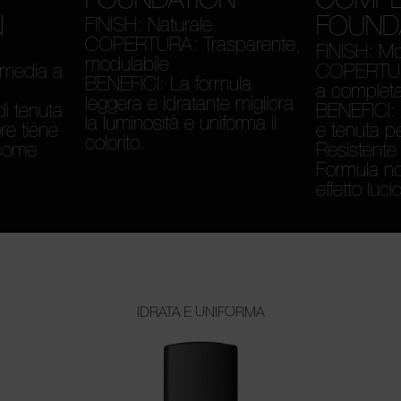
N
FOUND
FINISH: Naturale
COPERTURA: Trasparente,
FINISH: Mo
modulabile
media a
COPERTUR
BENEFICI: La formula
a complet
leggera e idratante migliora
i tenuta
BENEFICI: 
la luminosità e uniforma il
re tiene
e tenuta p
colorito.
, come
Resistente 
Formula no
effetto luci
IDRATA E UNIFORMA