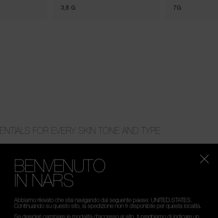
3,8 G
7G
NTIALS FOR EVERY SKIN TONE AND TYPE.
BENVENUTO
IN NARS
Abbiamo rilevato che stai navigando dal seguente paese: UNITED.STATES.
Continuando su questo sito, la spedizione non è disponibile per questa località.
Se desideri cambiare le modalità d’accesso al sito, ti preghiamo di indicare un