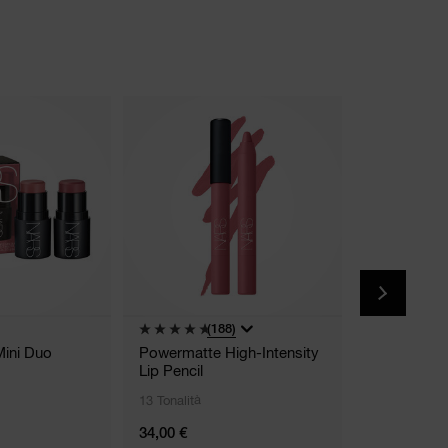
Summer Collect
(188)
(
Mini Duo
Powermatte High-Intensity
The Multipl
Lip Pencil
Sculpt Duo
13 Tonalità
2 Tonalità
34,00 €
35,00 €