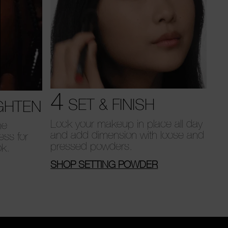
4
SET & FINISH
GHTEN
Lock your makeup in place all day
he
and add dimension with loose and
ess for
pressed powders.
ok.
SHOP SETTING POWDER