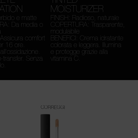
ATION
MOISTURIZER
rbido e matte
FINISH: Radioso, naturale
A: Da media o
COPERTURA: Trasparente,
a
modulabile
Assicura comfort
BENEFICI: Crema idratante
er 16 ore.
colorata e leggera. Illumina
all'ossidazione.
e protegge grazie alla
-transfer. Senza
vitamina C.
do.
CORREGGI