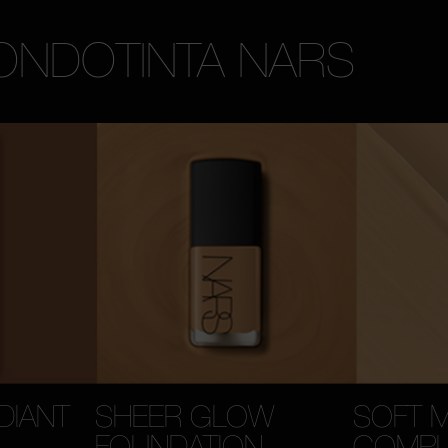
ONDOTINTA NARS
DIANT
SHEER GLOW
SOFT 
FOUNDATION
COMPL