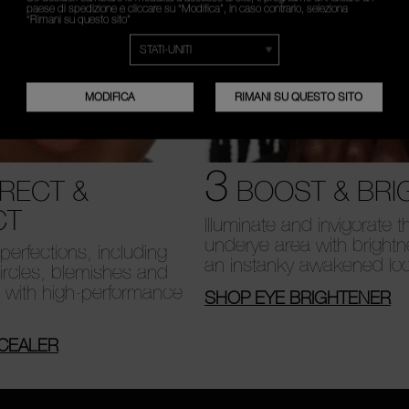
paese di spedizione e cliccare su “Modifica”, in caso contrario, seleziona
“Rimani su questo sito”
MODIFICA
RIMANI SU QUESTO SITO
3
RECT &
BOOST & BRI
CT
Illuminate and invigorate t
underye area with brightn
erfections, including
an instanky awakened lo
ircles, blemishes and
, with high-performance
SHOP EYE BRIGHTENER
CEALER