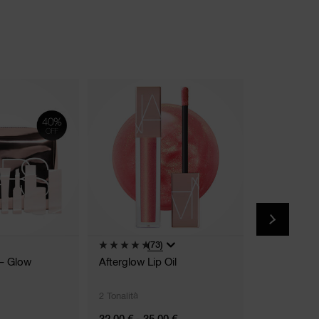
(73)
– Glow
Afterglow Lip Oil
Pouch Puffe
2 Tonalità
32,00 € - 35,00 €
N/A