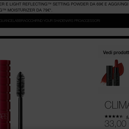
GUANCE
LABBRA
OCCHI
FIND YOUR SHADE
NARS PRO
ACCESSORI
Vedi prodotti
CLIM
4
33,00