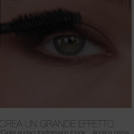
CREA UN GRANDE EFFETTO
“Ciglia audaci trasformano il look... Applica prima