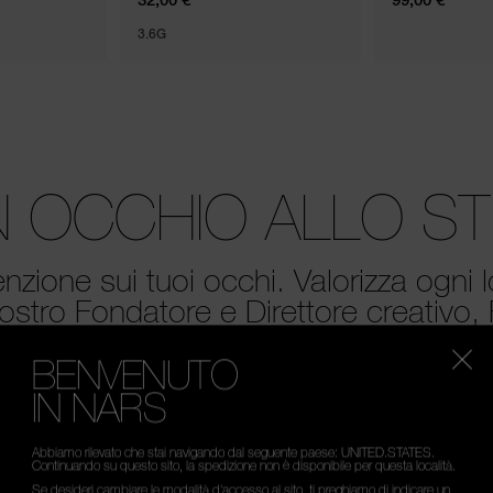
3.6G
 OCCHIO ALLO ST
ttenzione sui tuoi occhi. Valorizza ogni 
ostro Fondatore e Direttore creativo,
BENVENUTO
IN NARS
Abbiamo rilevato che stai navigando dal seguente paese: UNITED.STATES.
Continuando su questo sito, la spedizione non è disponibile per questa località.
Se desideri cambiare le modalità d’accesso al sito, ti preghiamo di indicare un