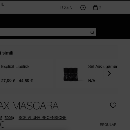
LOGIN
LA
0
QUANTITÀ
DI
ARTICOLI
NEL
CARRELLO
AMMONTA
A
 simili
Explicit Lipstick
Set Asciugamani Viso
27,00 € - 44,50 €
N/A
R
AX MASCARA
.5
(5006)
SCRIVI UNA RECENSIONE
Leggi
 €
5006
REGULAR
recensioni.