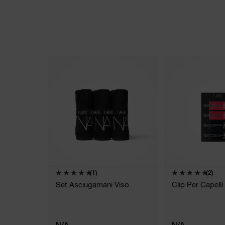
(1)
(2)
Set Asciugamani Viso
Clip Per Capelli
N/A
N/A