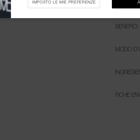
IMPOSTO LE MIE PREFERENZE
PANORAM
BENEFICI
MODO D'
INGREDIE
FICHE E