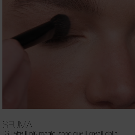
SFUMA
"Gli effetti più magici sono quelli creati dalla