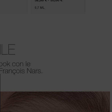
5.7 ML
ILE
look con le
 François Nars.