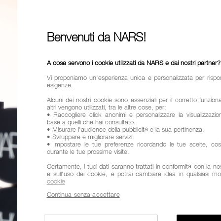
Un mascara in
formula legge
Benvenuti da NARS!
A cosa servono i cookie utilizzati da NARS e dai nostri partner?
Vi proponiamo un'esperienza unica e personalizzata per rispo
esigenze.
Varianti
Mini
Alcuni dei nostri cookie sono essenziali per il corretto funzio
altri vengono utilizzati, tra le altre cose, per:
Aggiungi
Azioni
• Raccogliere click anonimi e personalizzare la visualizzazion
al
prodotto
base a quelli che hai consultato.
Promozioni
QTÀ.
• Misurare l'audience della pubblicità e la sua pertinenza.
carrello
• Sviluppare e migliorare servizi.
• Impostare le tue preferenze ricordando le tue scelte, co
durante le tue prossime visite.
Certamente, i tuoi dati saranno trattati in conformità con la nost
e sull'uso dei cookie, e potrai cambiare idea in qualsiasi m
cookie
Continua senza accettare