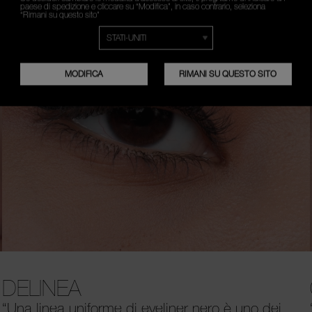
paese di spedizione e cliccare su “Modifica”, in caso contrario, seleziona
“Rimani su questo sito”
MODIFICA
RIMANI SU QUESTO SITO
DELINEA
“Una linea uniforme di eyeliner nero è uno dei