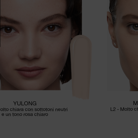
M
YULONG
L2 - Molto c
olto chiara con sottotoni neutri
e un tono rosa chiaro