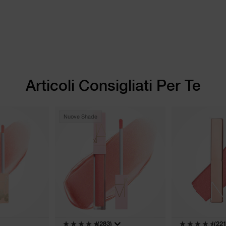
Articoli Consigliati Per Te
Nuove Shade
(283)
(221