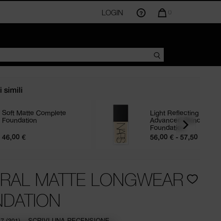
IL
LOGIN
LA
0
QUANTITÀ
DI
ARTICOLI
NEL
CARRELLO
AMMONTA
A
 simili
Soft Matte Complete
Light Reflecting
Foundation
Advanced Skincare
Foundation
46,00 €
56,00 € - 57,50 €
R
RAL MATTE LONGWEAR
DATION
.7
(301)
SCRIVI UNA RECENSIONE