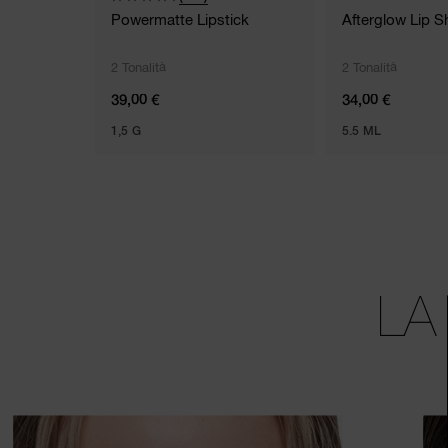
Powermatte Lipstick
Afterglow Lip S
2 Tonalità
2 Tonalità
39,00 €
34,00 €
1,5 G
5.5 ML
LA