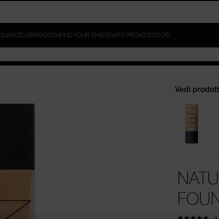
ER E LIGHT REFLECTING™ SETTING POWDER DA 69€ E AGGIUNGI 
G™ MOISTURIZER DA 79€*.
GUANCE
LABBRA
OCCHI
FIND YOUR SHADE
NARS PRO
ACCESSORI
Vedi prodotti
NATU
FOUN
4