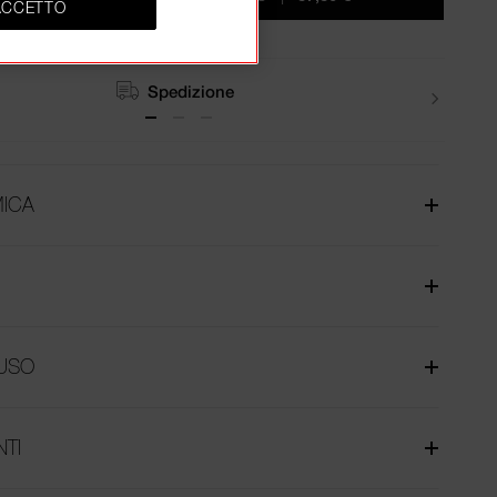
ACCETTO
Resi
ICA
USO
NTI