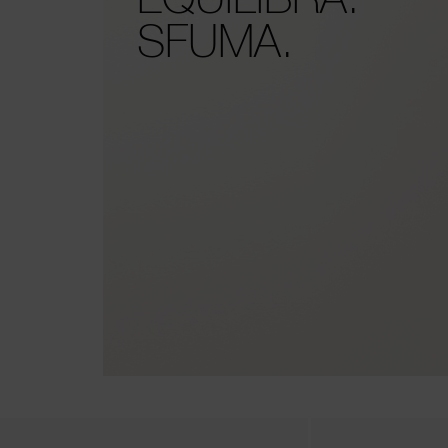
SFUMA.
the arrow keys to move the slider left and right to see the before and 