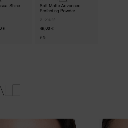
sual Shine
Soft Matte Advanced
Set Asciug
Perfecting Powder
6 Tonalità
0 €
46,00 €
N/A
9 G
ALE