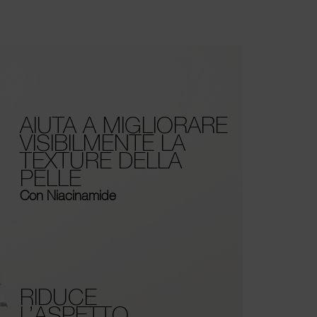
AIUTA A MIGLIORARE
VISIBILMENTE LA
TEXTURE DELLA
PELLE
Con Niacinamide
RIDUCE
L’ASPETTO