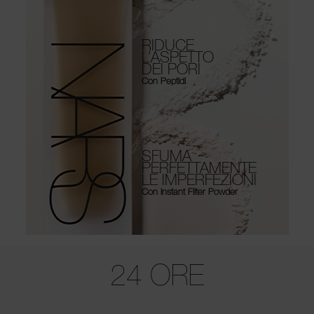
RIDUCE
L’ASPETTO
DEI PORI
Con Peptidi
SFUMA
PERFETTAMENTE
LE IMPERFEZIONI
Con Instant Filter Powder
Use the arrow keys to move the slider left and right to see the before 
24 ORE