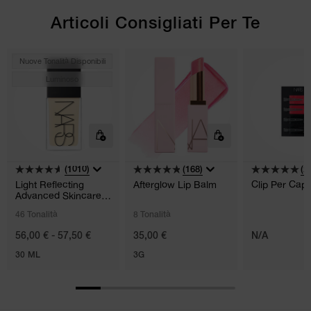
Articoli Consigliati Per Te
Nuove Tonalità Disponibili
Luminoso
(1010)
(168)
(2)
Light Reflecting
Afterglow Lip Balm
Clip Per Capel
Advanced Skincare
Foundation
46 Tonalità
8 Tonalità
56,00 € - 57,50 €
35,00 €
N/A
30 ML
3G