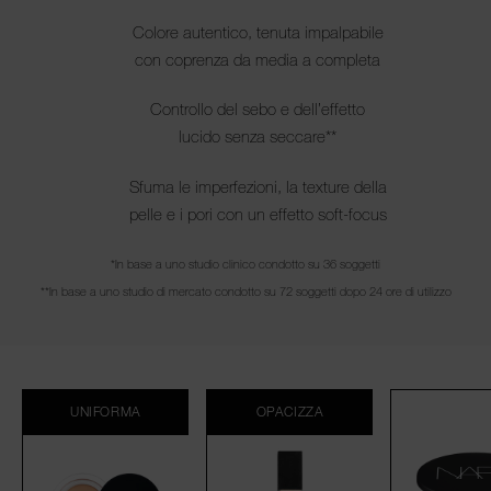
Colore autentico, tenuta impalpabile
con coprenza da media a completa
Controllo del sebo e dell’effetto
lucido senza seccare**
Sfuma le imperfezioni, la texture della
pelle e i pori con un effetto soft-focus
*In base a uno studio clinico condotto su 36 soggetti
**In base a uno studio di mercato condotto su 72 soggetti dopo 24 ore di utilizzo
UNIFORMA
OPACIZZA