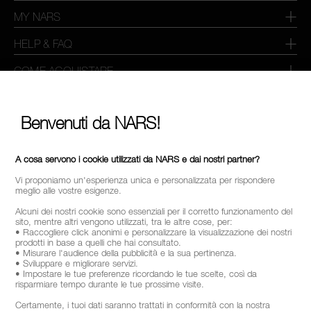
MY NARS
HELP & FAQ
COME ACQUISTARE
SELEZIONA PAESE / REGIONE
Benvenuti da NARS!
A cosa servono i cookie utilizzati da NARS e dai nostri partner?
Vi proponiamo un'esperienza unica e personalizzata per rispondere
meglio alle vostre esigenze.
Alcuni dei nostri cookie sono essenziali per il corretto funzionamento del
sito, mentre altri vengono utilizzati, tra le altre cose, per:
• Raccogliere click anonimi e personalizzare la visualizzazione dei nostri
prodotti in base a quelli che hai consultato.
• Misurare l'audience della pubblicità e la sua pertinenza.
• Sviluppare e migliorare servizi.
• Impostare le tue preferenze ricordando le tue scelte, così da
risparmiare tempo durante le tue prossime visite.
Certamente, i tuoi dati saranno trattati in conformità con la nostra