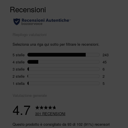
recensioni.
Stesso
link
alla
pagina.