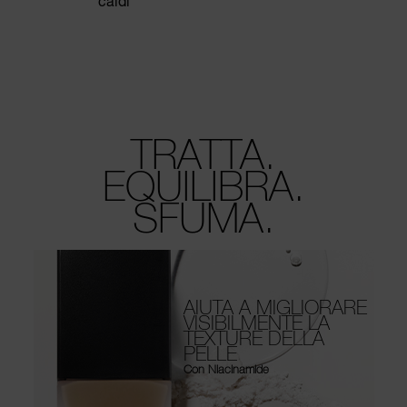
caldi
TRATTA.
EQUILIBRA.
SFUMA.
AIUTA A MIGLIORARE
VISIBILMENTE LA
TEXTURE DELLA
PELLE
Con Niacinamide