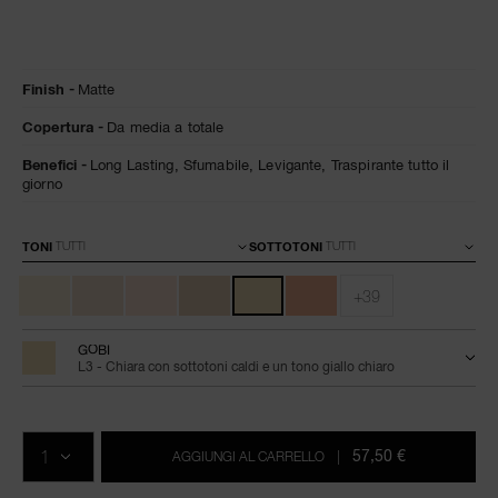
Dettagli
/it/natural-
Articolo
Finish
Matte
matte-
n.
longwear-
0194251155807
Copertura
Da media a totale
foundation/0194251155807.html
Benefici
Long Lasting,
Sfumabile,
Levigante,
Traspirante tutto il
giorno
Varianti
TONI
SOTTOTONI
+39
GOBI
L3 - Chiara con sottotoni caldi e un tono giallo chiaro
Aggiungi
Azioni
Promozioni
al
prodotto
QTÀ.
carrello
57,50 €
AGGIUNGI AL CARRELLO
|