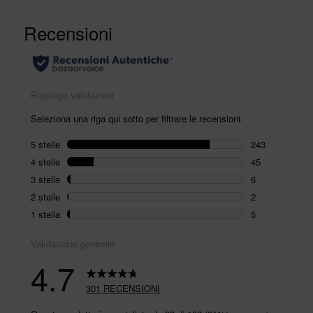
301
recensioni.
Stesso
link
alla
pagina.