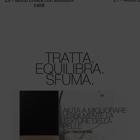
caldi
TRATTA.
EQUILIBRA.
SFUMA.
AIUTA A MIGLIORARE
VISIBILMENTE LA
TEXTURE DELLA
PELLE
Con Niacinamide