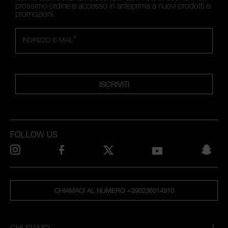
prossimo ordine e accesso in anteprima a nuovi prodotti e
promozioni.
*
INDIRIZZO E-MAIL
ISCRIVITI
FOLLOW US
CHIAMACI AL NUMERO +390236014910
CHI SIAMO