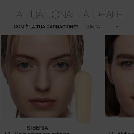
LA TUA TONALITÀ IDEALE
COM’È LA TUA CARNAGIONE?
SIBERIA
L1 - Molto c
L0 - Molto chiara con sottotoni