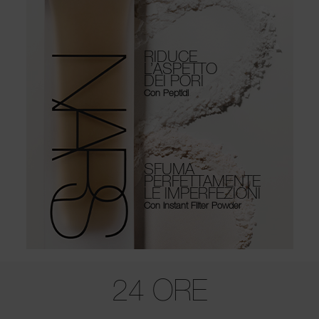
RIDUCE
L’ASPETTO
DEI PORI
Con Peptidi
SFUMA
PERFETTAMENTE
LE IMPERFEZIONI
Con Instant Filter Powder
Use the arrow keys to move the slider left and right to see the before 
24 ORE