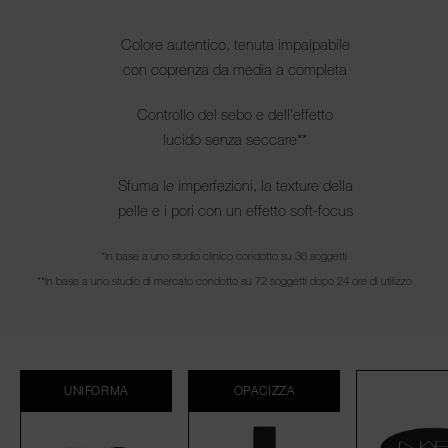
Colore autentico, tenuta impalpabile
con coprenza da media a completa
Controllo del sebo e dell’effetto
lucido senza seccare**
Sfuma le imperfezioni, la texture della
pelle e i pori con un effetto soft-focus
*In base a uno studio clinico condotto su 36 soggetti
**In base a uno studio di mercato condotto su 72 soggetti dopo 24 ore di utilizzo
UNIFORMA
OPACIZZA