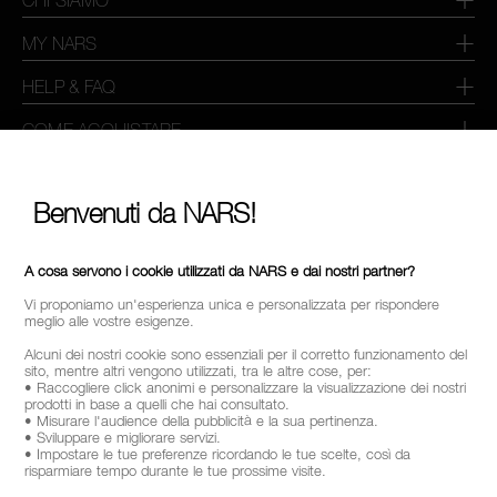
MY NARS
HELP & FAQ
COME ACQUISTARE
SELEZIONA PAESE / REGIONE
Benvenuti da NARS!
A cosa servono i cookie utilizzati da NARS e dai nostri partner?
Vi proponiamo un'esperienza unica e personalizzata per rispondere
meglio alle vostre esigenze.
Alcuni dei nostri cookie sono essenziali per il corretto funzionamento del
sito, mentre altri vengono utilizzati, tra le altre cose, per:
• Raccogliere click anonimi e personalizzare la visualizzazione dei nostri
prodotti in base a quelli che hai consultato.
• Misurare l'audience della pubblicità e la sua pertinenza.
• Sviluppare e migliorare servizi.
• Impostare le tue preferenze ricordando le tue scelte, così da
risparmiare tempo durante le tue prossime visite.