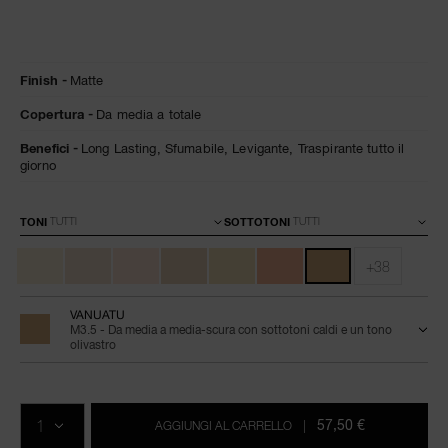
Dettagli
/it/natural-
Articolo
Finish
Matte
matte-
n.
longwear-
0194251155951
Copertura
Da media a totale
foundation/0194251155951.html
Benefici
Long Lasting,
Sfumabile,
Levigante,
Traspirante tutto il
giorno
Varianti
TONI
SOTTOTONI
+38
VANUATU
M3.5 - Da media a media-scura con sottotoni caldi e un tono
olivastro
Aggiungi
Azioni
Promozioni
al
prodotto
QTÀ.
carrello
57,50 €
AGGIUNGI AL CARRELLO
|