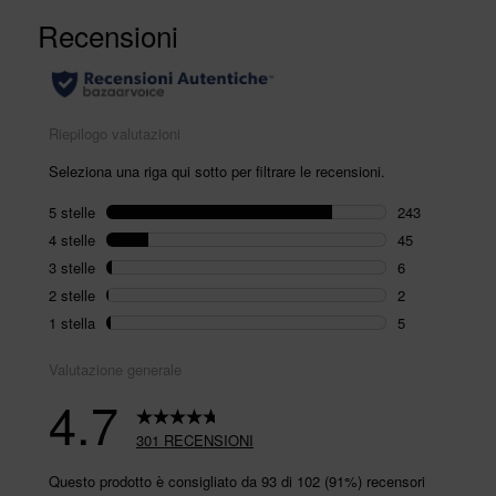
recensioni.
Stesso
link
alla
pagina.