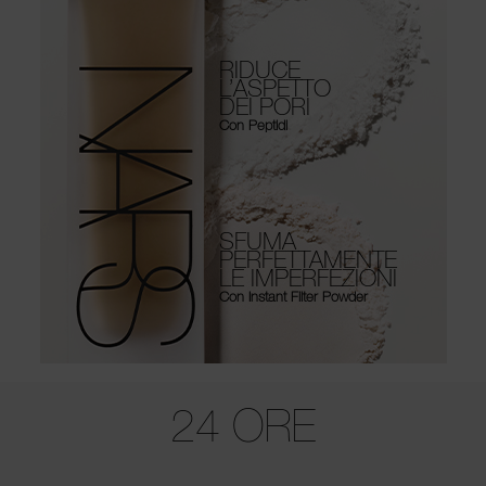
RIDUCE
L’ASPETTO
DEI PORI
Con Peptidi
SFUMA
PERFETTAMENTE
LE IMPERFEZIONI
Con Instant Filter Powder
Use the arrow keys to move the slider left and right to see the before 
24 ORE