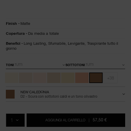
Dettagli
/it/natural-
Articolo
Finish
Matte
matte-
n.
longwear-
0194251156125
Copertura
Da media a totale
foundation/0194251156125.html
Benefici
Long Lasting,
Sfumabile,
Levigante,
Traspirante tutto il
giorno
Varianti
TONI
SOTTOTONI
+38
NEW CALEDONIA
D2 - Scura con sottotoni caldi e un tono olivastro
Aggiungi
Azioni
Promozioni
al
prodotto
QTÀ.
carrello
57,50 €
AGGIUNGI AL CARRELLO
|