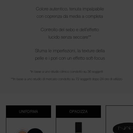
Colore autentico, tenuta impalpabile
con coprenza da media a completa
Controllo del sebo e dell’effetto
lucido senza seccare**
Sfuma le imperfezioni, la texture della
pelle e i pori con un effetto soft-focus
*In base a uno studio clinico condotto su 36 soggetti
**In base a uno studio di mercato condotto su 72 soggetti dopo 24 ore di utilizzo
UNIFORMA
OPACIZZA