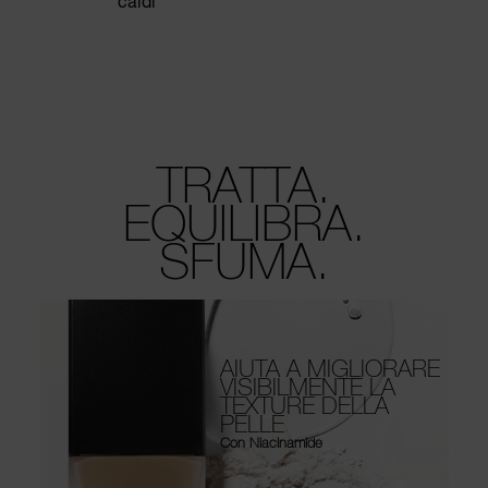
caldi
TRATTA.
EQUILIBRA.
SFUMA.
AIUTA A MIGLIORARE
VISIBILMENTE LA
TEXTURE DELLA
PELLE
Con Niacinamide