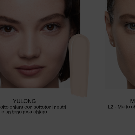
M
YULONG
L2 - Molto c
olto chiara con sottotoni neutri
e un tono rosa chiaro