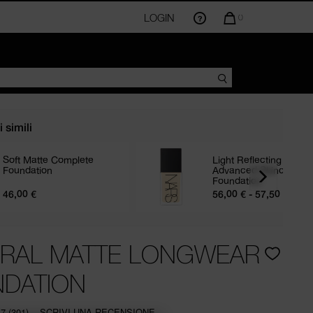
IL
LOGIN
LA
0
QUANTITÀ
DI
ARTICOLI
NEL
CARRELLO
AMMONTA
A
 simili
Soft Matte Complete
Light Reflecting
Foundation
Advanced Skincare
Foundation
46,00 €
56,00 € - 57,50 €
R
RAL MATTE LONGWEAR
DATION
.7
(301)
SCRIVI UNA RECENSIONE