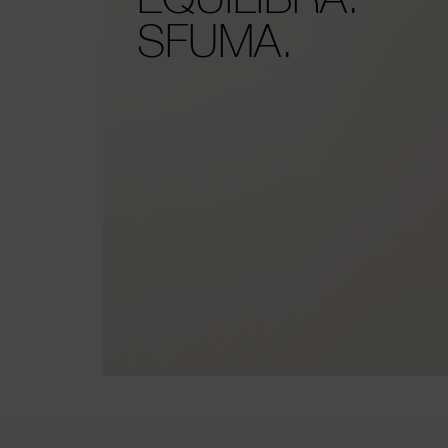
SFUMA.
the arrow keys to move the slider left and right to see the before and 