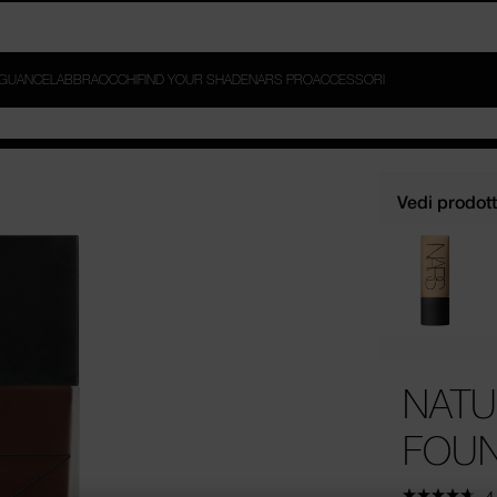
ER E LIGHT REFLECTING™ SETTING POWDER DA 69€ E AGGIUNGI 
G™ MOISTURIZER DA 79€*.
GUANCE
LABBRA
OCCHI
FIND YOUR SHADE
NARS PRO
ACCESSORI
Vedi prodotti
NATU
FOUN
4