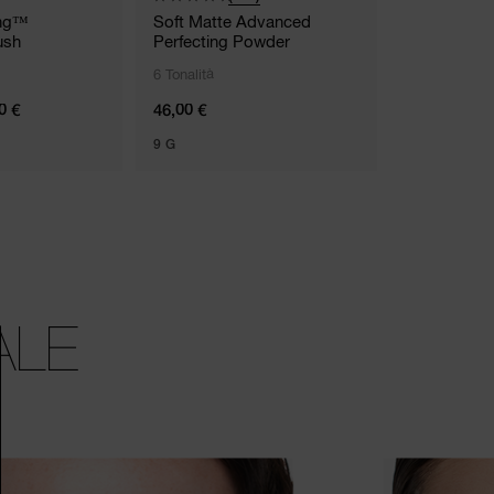
ing™
Soft Matte Advanced
Light Refle
ush
Perfecting Powder
Powder – P
6 Tonalità
0 €
46,00 €
49,00 €
9 G
9 G
ALE