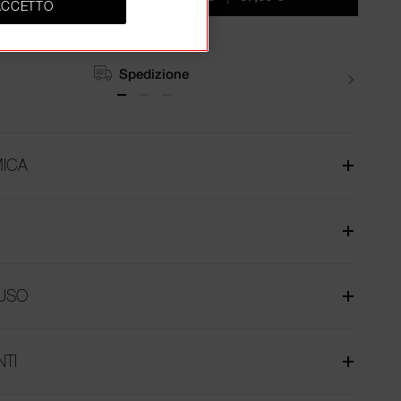
ACCETTO
Resi
ICA
USO
NTI