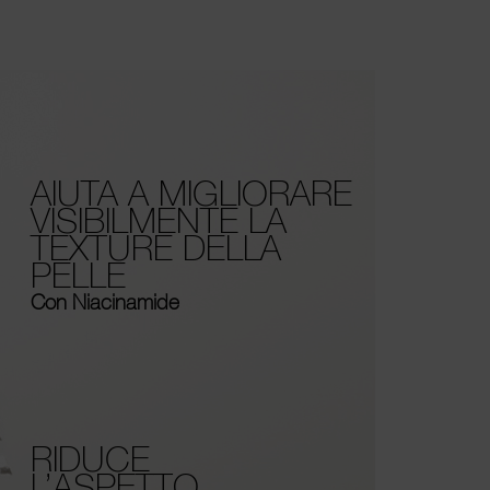
AIUTA A MIGLIORARE
VISIBILMENTE LA
TEXTURE DELLA
PELLE
Con Niacinamide
RIDUCE
L’ASPETTO