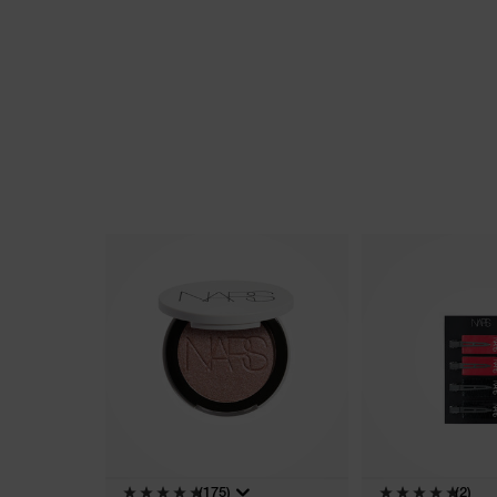
(175)
(2)