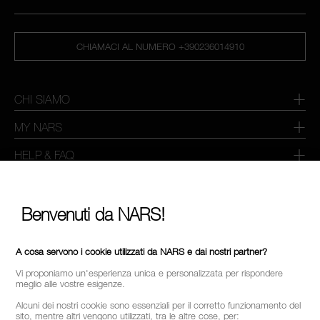
CHIAMACI AL NUMERO +390236014910
CHI SIAMO
MY NARS
HELP & FAQ
COME ACQUISTARE
Benvenuti da NARS!
SELEZIONA PAESE / REGIONE
A cosa servono i cookie utilizzati da NARS e dai nostri partner?
Vi proponiamo un'esperienza unica e personalizzata per rispondere
meglio alle vostre esigenze.
Alcuni dei nostri cookie sono essenziali per il corretto funzionamento del
sito, mentre altri vengono utilizzati, tra le altre cose, per: