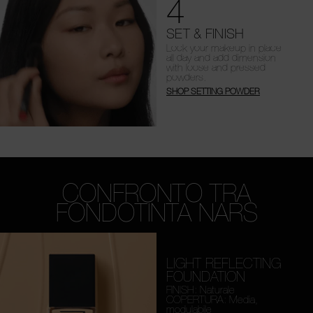
4
SET & FINISH
Lock your makeup in place
all day and add dimension
with loose and pressed
powders.
SHOP SETTING POWDER
CONFRONTO TRA
FONDOTINTA NARS
LIGHT REFLECTING
FOUNDATION
FINISH: Naturale
COPERTURA: Media,
modulabile