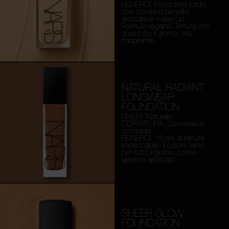
BENEFICI: Fondotinta ibrido,
che combina benefici
skincare e make-up.
Formula vegana. Tenuta che
dura tutto il giorno, ma
traspirante.
NATURAL RADIANT
LONGWEAR
FOUNDATION
FINISH: Naturale
COPERTURA: Da media a
completa
BENEFICI: 16 ore di tenuta
impeccabile. Il colore tiene
per tutto il giorno, come
appena applicato.
SHEER GLOW
FOUNDATION