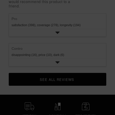
would recommend this product to a
rating.
star
1
friend.
rating.
star
rating.
Pro
satisfaction (398),
coverage (278),
longevity (194)
Contro
disappointing (16),
price (10),
dark (6)
SEE ALL REVIEWS 
CLICK TO GO TO ALL REVIEWS