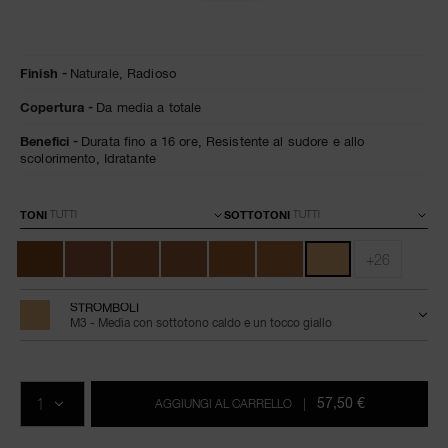
Dettagli
/it/stromboli-
Articolo
Finish
Naturale,
Radioso
natural-
n.
radiant-
0607845066132
Copertura
Da media a totale
longwear-
foundation/0607845066132.html
Benefici
Durata fino a 16 ore,
Resistente al sudore e allo
scolorimento,
Idratante
Varianti
TONI
SOTTOTONI
+26
STROMBOLI
M3 - Media con sottotono caldo e un tocco giallo
Aggiungi
Azioni
Promozioni
al
prodotto
QTÀ.
carrello
57,50 €
AGGIUNGI AL CARRELLO
|