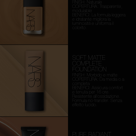
FINISH: Naturale
COPERTURA: Trasparente,
modulabile
BENEFICI: La formula leggera
e idratante migliora la
luminosità e uniforma il
colorito.
SOFT MATTE
COMPLETE
FOUNDATION
FINISH: Morbido e matte
COPERTURA: Da media o a
completa
BENEFICI: Assicura comfort
e tenuta per 16 ore.
Resistente all'ossidazione.
Formula no-transfer. Senza
effetto lucido.
PURE RADIANT