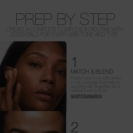
PREP BY STEP
CREATE A COMPLETE COMPLEXION ROUTINE WITH
ESSENTIALS FOR EVERY SKIN TONE AND TYPE.
1
MATCH & BLEND
Perfect your look with sheer-
to-full coverage foundations,
applying with fingertips for a
natural-looking finish.
SHOP FOUNDATION
2