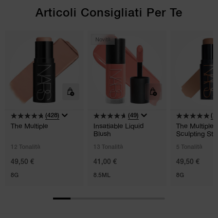
Articoli Consigliati Per Te
Novità
(428)
(49)
(2
The Multiple
Insatiable Liquid
The Multiple
Blush
Sculpting Sti
12 Tonalità
13 Tonalità
5 Tonalità
49,50 €
41,00 €
49,50 €
8G
8.5ML
8G