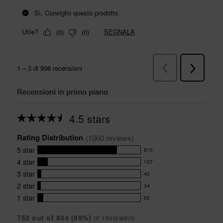
Recensioni in primo piano
4.5 stars
Average
rating
Rating Distribution
for
(
1060
 reviews)
this
5
star
815
product:
815
4.5
4
star
107
reviews
107
out
with
3
star
42
reviews
of
42
5
5
with
2
star
34
reviews
34
stars
star
4
with
1
star
62
reviews
62
rating.
star
3
with
reviews
rating.
star
752
 out of 
844
 (
89
%)
of reviewers
2
with