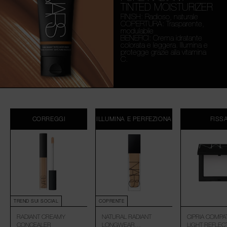
TINTED MOISTURIZER
FINISH: Radioso, naturale
COPERTURA: Trasparente,
modulabile
BENEFICI: Crema idratante
colorata e leggera. Illumina e
protegge grazie alla vitamina
C.
CORREGGI
ILLUMINA E PERFEZIONA
FISS
TREND SUI SOCIAL
COPRENTE
RADIANT CREAMY
NATURAL RADIANT
CIPRIA COMPA
CONCEALER
LONGWEAR
LIGHT REFLEC