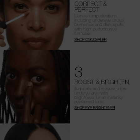
CORRECT &
PERFECT
Conceal imperfections,
including undereye circles,
blemishes and dark spots,
with high-performance
formulas.
SHOP CONCEALER
3
BOOST & BRIGHTEN
Illuminate and invigorate the
underye area with
brightness for an instanky
awakened look.
SHOP EYE BRIGHTENER