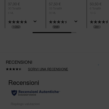
FOUNDATION
37,00 €
57,50 €
50,50 €
30 Tonalità
33 Tonalità
6 Tonalità
6 ML
30 ML
10 G
(1093)
(998)
(391)
RECENSIONI
SCRIVI UNA RECENSIONE
Leggi
998
recensioni.
Stesso
link
alla
pagina.