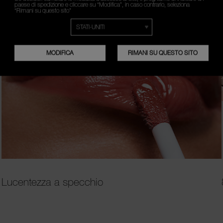
paese di spedizione e cliccare su “Modifica”, in caso contrario, seleziona
“Rimani su questo sito”
MODIFICA
RIMANI SU QUESTO SITO
Lucentezza a specchio