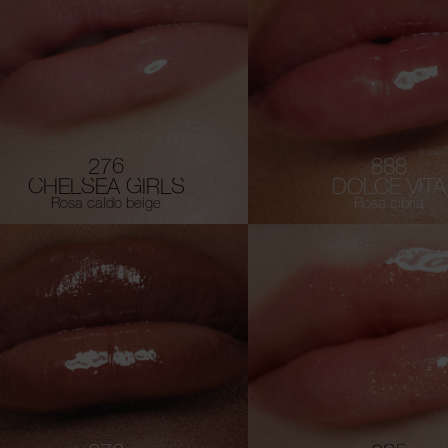
276
888
CHELSEA GIRLS
DOLCE VITA
Rosa caldo beige
Rosa cipria