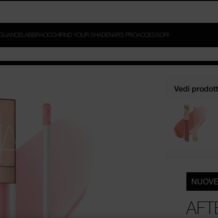
ER E LIGHT REFLECTING™ SETTING POWDER DA 69€ E AGGIUNGI 
G™ MOISTURIZER DA 79€*.
GUANCE
LABBRA
OCCHI
FIND YOUR SHADE
NARS PRO
ACCESSORI
Vedi prodotti
NUOVE
AFT