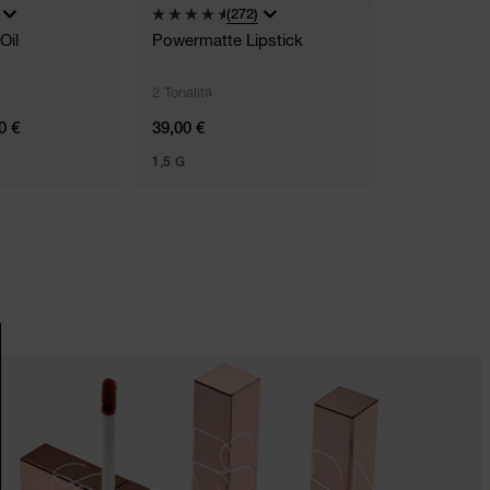
(272)
Oil
Powermatte Lipstick
Pouch Puffe
2 Tonalità
0 €
39,00 €
N/A
1,5 G