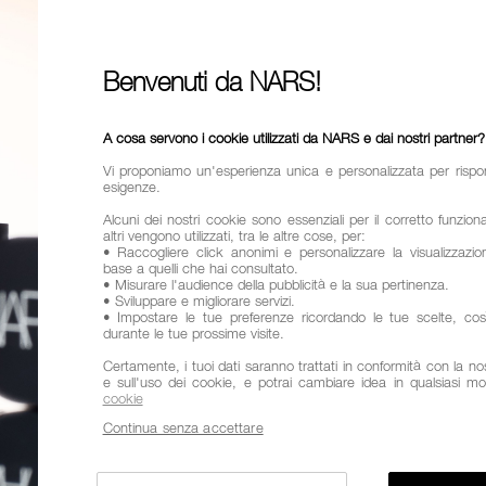
35,0
Benvenuti da NARS!
Prima era:
Un lip gl
idrata fino
A cosa servono i cookie utilizzati da NARS e dai nostri partner?
* In base 
Vi proponiamo un'esperienza unica e personalizzata per rispo
esigenze.
Varianti
Alcuni dei nostri cookie sono essenziali per il corretto funzio
altri vengono utilizzati, tra le altre cose, per:
• Raccogliere click anonimi e personalizzare la visualizzazion
PROVALO
base a quelli che hai consultato.
TURK
• Misurare l'audience della pubblicità e la sua pertinenza.
• Sviluppare e migliorare servizi.
• Impostare le tue preferenze ricordando le tue scelte, co
durante le tue prossime visite.
Aggiungi
Azioni
al
prodotto
Promozioni
Certamente, i tuoi dati saranno trattati in conformità con la nost
carrello
e sull'uso dei cookie, e potrai cambiare idea in qualsiasi m
INDIRIZZO
cookie
Continua senza accettare
Questo artico
quando torne
Utilizzeremo le