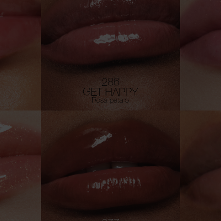
286
GET HAPPY
Rosa petalo