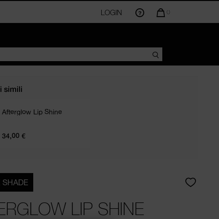
IL
LOGIN
LA
0
QUANTITÀ
DI
ARTICOLI
NEL
CARRELLO
AMMONTA
A
 simili
Afterglow Lip Shine
34,00 €
R
 SHADE
ERGLOW LIP SHINE