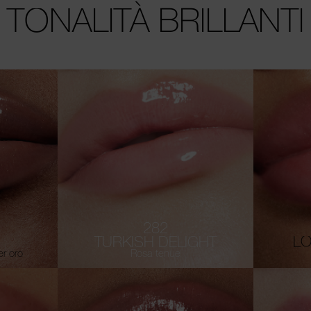
TONALITÀ BRILLANTI
282
TURKISH DELIGHT
LO
r oro
Rosa tenue