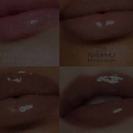
285
275
UNBROKEN
NYMPHO
Malva shimmer
Marrone taupe