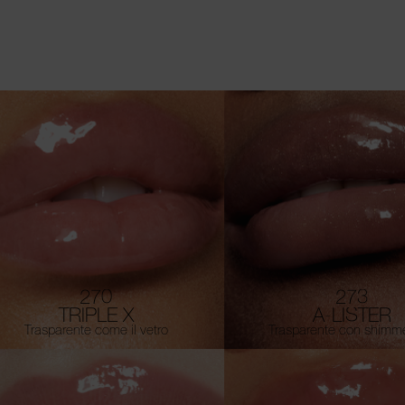
270
273
TRIPLE X
A-LISTER
Trasparente come il vetro
Trasparente con shimme