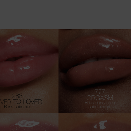
777
283
ORGASM
VER TO LOVER
Rosa pesca con
Rosa shimmer
shimmer oro