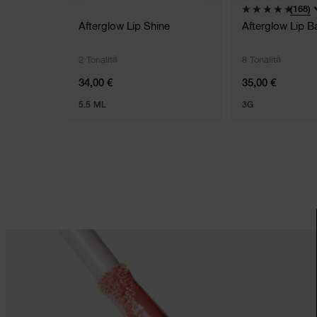
(168)
Afterglow Lip Shine
Afterglow Lip B
2 Tonalità
8 Tonalità
34,00 €
35,00 €
5.5 ML
3G