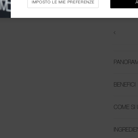
IMPOSTO LE MIE PREFERENZE
disponibile. I 
Group EMEA (in 
Privacy
.
PANORAM
BENEFICI
COME SI 
INGREDIE