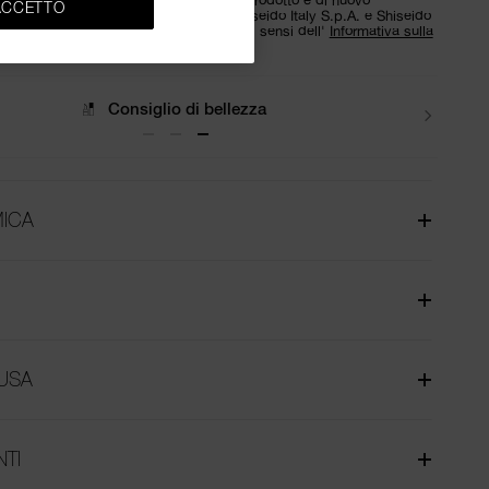
ACCETTO
tuoi dati personali saranno trattati da Shiseido Italy S.p.A. e Shiseido
qualità di contitolari del trattamento) ai sensi dell'
Informativa sulla
Spedizione
ICA
USA
NTI