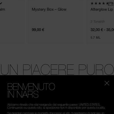
(73)
alm
Mystery Box – Glow
Afterglow Lip 
2 Tonalità
99,00 €
32,00 € - 35,0
5.7 ML
UN PIACERE PURO
BENVENUTO
IN NARS
Abbiamo rilevato che stai navigando dal seguente paese: UNITED.STATES.
Continuando su questo sito, la spedizione non è disponibile per questa località.
Se desideri cambiare le modalità d’accesso al sito, ti preghiamo di indicare un