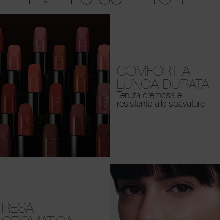
COMFORT A
LUNGA DURATA
Tenuta cremosa e
resistente alle sbavature.
RESA