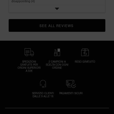
disappointing (4)
SEE ALL REVIEWS 
CLICK TO GO TO ALL REVIEWS
SPEDIZIONI
2 CAMPIONI A
RESO GRATUITO
GRATUITE PER
SCELTA CON OGNI
ORDINI SUPERIORI
ORDINE
A 50€
SERVIZIO CLIENTI
PAGAMENTI SICURI
DALLE 9 ALLE 18