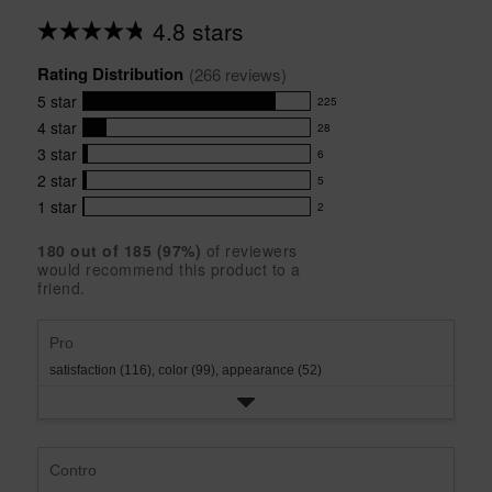
4.8 stars
Average
rating
Rating Distribution
for
(
266
 reviews)
this
5
star
225
product:
225
4.8
4
star
28
reviews
28
out
with
3
star
6
reviews
of
6
5
5
with
2
star
5
reviews
5
stars
star
4
with
1
star
2
reviews
2
rating.
star
3
with
reviews
rating.
star
180
 out of 
185
 (
97
%)
of reviewers
2
with
would recommend this product to a
rating.
star
1
friend.
rating.
star
rating.
Pro
satisfaction (116),
color (99),
appearance (52)
Contro