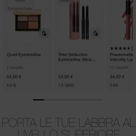
Novità
Novità
Esclusiva Online
(1
Quad Eyeshadow
Total Seduction
Powermatte 
Eyeshadow Stick
Intensity Lip 
Duo
2 Tonalità
13 Tonalità
54,00 €
54,00 €
34,00 €
4.4 G
1,6 G(X2)
2.6G
PORTA LE TUE LABBRA AL
LIVELLO SUPERIORE