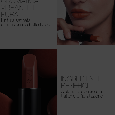
CROMATICA
VIBRANTE E
PURA
Finitura satinata
dimensionale di alto livello.
INGREDIENTI
BENEFICI
Aiutano a levigare e a
trattenere l'idratazione.