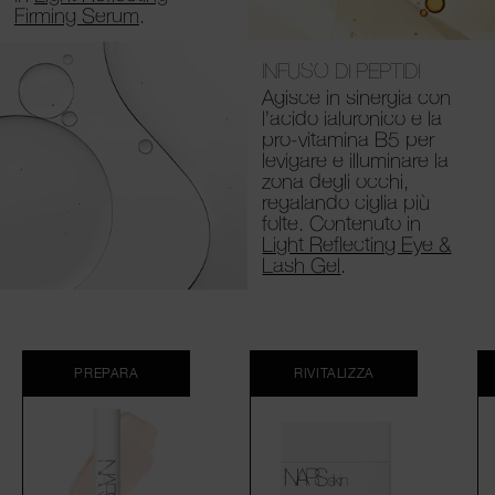
Firming Serum
.
INFUSO DI PEPTIDI
Agisce in sinergia con
l’acido ialuronico e la
pro-vitamina B5 per
levigare e illuminare la
zona degli occhi,
regalando ciglia più
folte. Contenuto in
Light Reflecting Eye &
Lash Gel
.
PREPARA
RIVITALIZZA