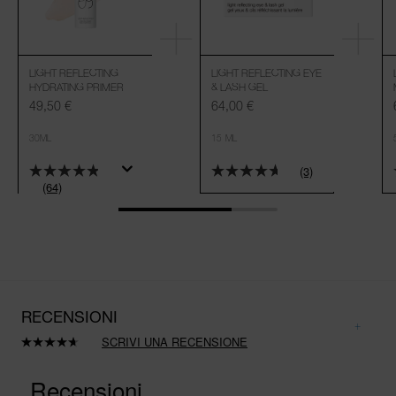
LIGHT REFLECTING
LIGHT REFLECTING EYE
HYDRATING PRIMER
& LASH GEL
49,50 €
64,00 €
30ML
15 ML
(3)
(64)
RECENSIONI
SCRIVI UNA RECENSIONE
Leggi
3
recensioni.
Stesso