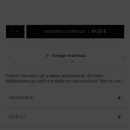
Dettagli
/it/light-
Articolo
reflecting-
n.
Aggiungi
Azioni
Promozioni
eye-
0194251039480
al
prodotto
QTÀ.
lash-
carrello
64,00 €
AGGIUNGI AL CARRELLO
|
gel/0194251039480.html
Consiglio di bellezza
Spedizione
Potente formula in gel a rapido assorbimento che tratta
delicatamente gli occhi e le ciglia con una soluzione “tutto in uno”.
PANORAMICA
BENEFICI