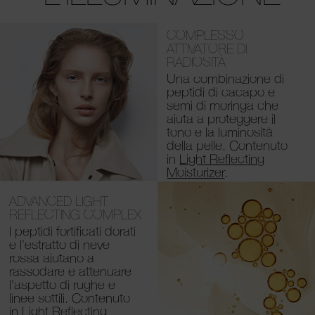
COMPLESSO
ATTIVATORE DI
RADIOSITÀ
Una combinazione di
peptidi di cacapo e
semi di moringa che
aiuta a proteggere il
tono e la luminosità
della pelle. Contenuto
in
Light Reflecting
Moisturizer
.
ADVANCED LIGHT
REFLECTING COMPLEX
I peptidi fortificati dorati
e l’estratto di neve
rossa aiutano a
rassodare e attenuare
l’aspetto di rughe e
linee sottili. Contenuto
in
Light Reflecting