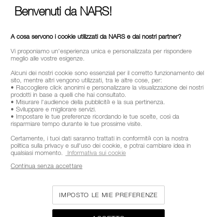
Benvenuti da NARS!
A cosa servono i cookie utilizzati da NARS e dai nostri partner?
Vi proponiamo un'esperienza unica e personalizzata per rispondere
meglio alle vostre esigenze.
Alcuni dei nostri cookie sono essenziali per il corretto funzionamento del
sito, mentre altri vengono utilizzati, tra le altre cose, per:
• Raccogliere click anonimi e personalizzare la visualizzazione dei nostri
prodotti in base a quelli che hai consultato.
• Misurare l'audience della pubblicità e la sua pertinenza.
• Sviluppare e migliorare servizi.
• Impostare le tue preferenze ricordando le tue scelte, così da
risparmiare tempo durante le tue prossime visite.
Certamente, i tuoi dati saranno trattati in conformità con la nostra
politica sulla privacy e sull'uso dei cookie, e potrai cambiare idea in
qualsiasi momento.
Informativa sui cookie
Continua senza accettare
IMPOSTO LE MIE PREFERENZE