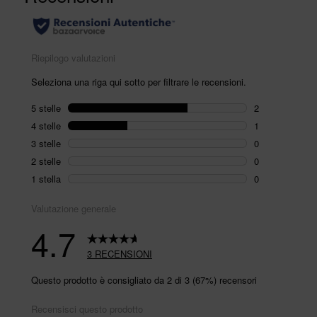
link
alla
pagina.