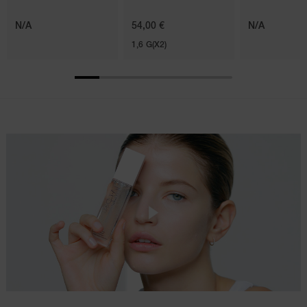
N/A
54,00 €
N/A
1,6 G(X2)