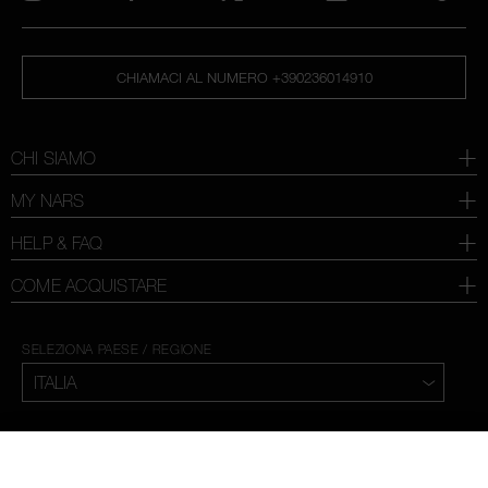
CHIAMACI AL NUMERO +390236014910
CHI SIAMO
MY NARS
HELP & FAQ
COME ACQUISTARE
SELEZIONA PAESE / REGIONE