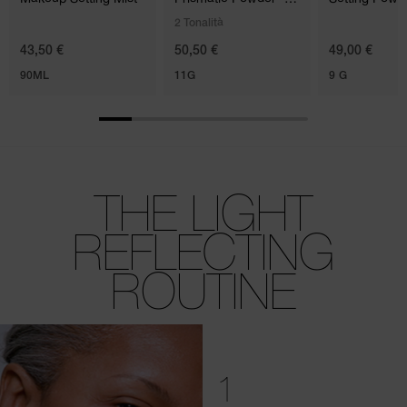
Loose
Pressed
2 Tonalità
43,50 €
50,50 €
49,00 €
90ML
11G
9 G
THE LIGHT
REFLECTING
ROUTINE
1