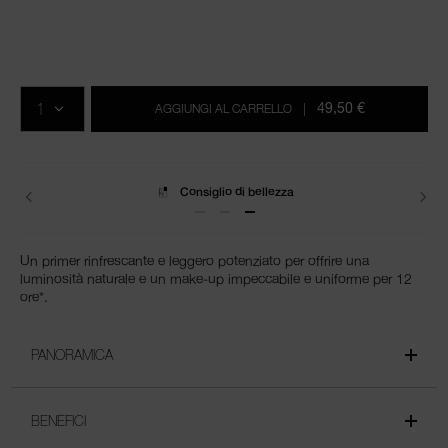
Dettagli
/it/light-
Articolo
reflecting-
n.
Aggiungi
Azioni
Promozioni
hydrating-
0194251136042
al
prodotto
QTÀ.
primer/0194251136042.html
carrello
49,50 €
AGGIUNGI AL CARRELLO
|
Spedizione
Un primer rinfrescante e leggero potenziato per offrire una
luminosità naturale e un make-up impeccabile e uniforme per 12
ore*.
PANORAMICA
BENEFICI