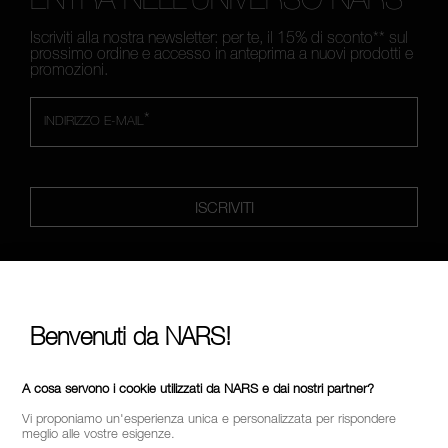
Iscriviti alla nostra newsletter: per te, il 15% di sconto** sul
prossimo ordine e accesso in anteprima a nuovi prodotti e
promozioni.
*
INDIRIZZO E-MAIL
ISCRIVITI
FOLLOW US
Benvenuti da NARS!
A cosa servono i cookie utilizzati da NARS e dai nostri partner?
CHIAMACI AL NUMERO +390236014910
Vi proponiamo un'esperienza unica e personalizzata per rispondere
meglio alle vostre esigenze.