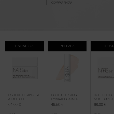
COMPRAR AHORA
RIVITALIZZA
PREPARA
IDRAT
LIGHT REFLECTING EYE
LIGHT REFLECTING
LIGHT REFLEC
& LASH GEL
HYDRATING PRIMER
MOISTURIZER
64,00 €
49,50 €
68,00 €
15 ML
30ML
50 ML