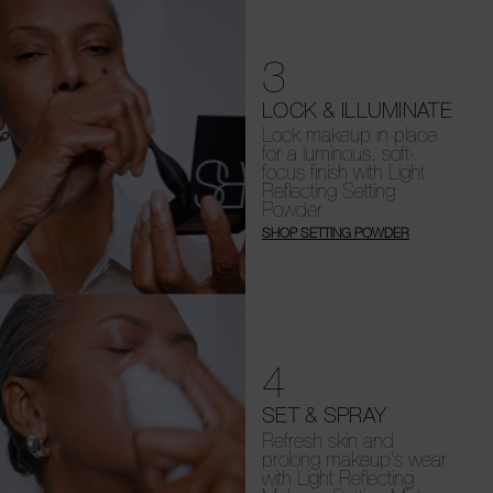
3
LOCK & ILLUMINATE
Lock makeup in place
for a luminous, soft-
focus finish with Light
Reflecting Setting
Powder.
SHOP SETTING POWDER
4
SET & SPRAY
Refresh skin and
prolong makeup's wear
with Light Reflecting