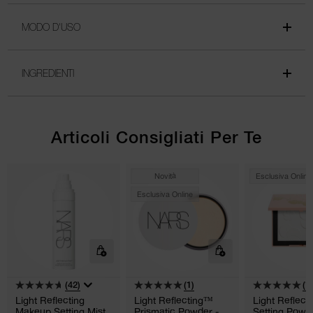
MODO D'USO
INGREDIENTI
Articoli Consigliati Per Te
Novità
Esclusiva Online
Esclusiva Online
(42)
(1)
(1)
Light Reflecting
Light Reflecting™
Light Reflec
Makeup Setting Mist
Prismatic Powder -
Setting Powd